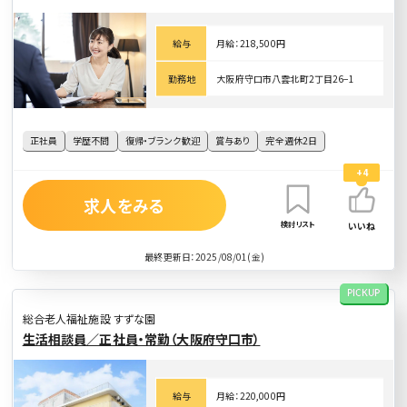
給与
月給：218,500円
勤務地
大阪府守口市八雲北町2丁目26−1
正社員
学歴不問
復帰・ブランク歓迎
賞与あり
完全週休2日
+4
求人をみる
検討リスト
いいね
最終更新日：2025/08/01(金)
PICKUP
総合老人福祉施設 すずな園
生活相談員／正社員・常勤（大阪府守口市）
給与
月給：220,000円