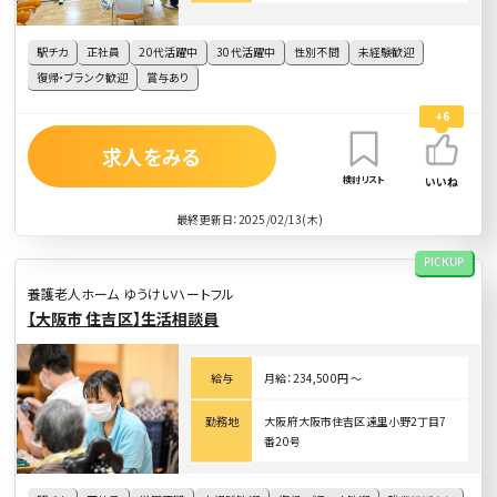
駅チカ
正社員
20代活躍中
30代活躍中
性別不問
未経験歓迎
復帰・ブランク歓迎
賞与あり
+6
求人をみる
検討リスト
いいね
最終更新日：2025/02/13(木)
PICKUP
養護老人ホーム ゆうけいハートフル
【大阪市 住吉区】生活相談員
給与
月給：234,500円 〜
勤務地
大阪府大阪市住吉区遠里小野2丁目7
番20号