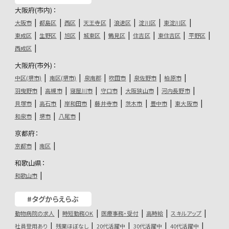
大阪府(市内)：
大阪市
都島区
西区
天王寺区
浪速区
淀川区
東淀川区
東成区
生野区
旭区
城東区
鶴見区
住吉区
東住吉区
平野区
西成区
大阪府(市外)：
中区(堺市)
南区(堺市)
泉南郡
吹田市
泉佐野市
柏原市
羽曳野市
高槻市
寝屋川市
守口市
大阪狭山市
河内長野市
貝塚市
高石市
岸和田市
藤井寺市
茨木市
豊中市
東大阪市
和泉市
堺市
八尾市
京都府：
京都市
南区
和歌山県：
和歌山市
#タグからえらぶ
動物病院の求人
時短勤務OK
医療事務・受付
高時給
スキルアップ
社員登用あり
残業ほぼなし
20代活躍中
30代活躍中
40代活躍中