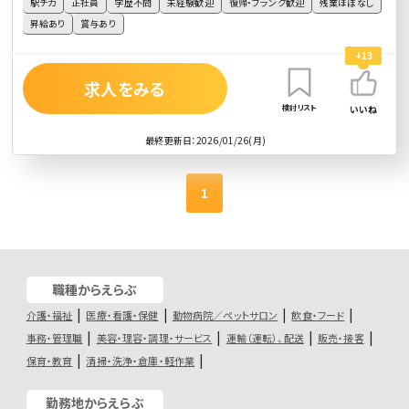
駅チカ
正社員
学歴不問
未経験歓迎
復帰・ブランク歓迎
残業ほぼなし
昇給あり
賞与あり
+13
求人をみる
検討リスト
いいね
最終更新日：2026/01/26(月)
1
職種からえらぶ
介護・福祉
医療・看護・保健
動物病院／ペットサロン
飲食・フード
事務・管理職
美容・理容・調理・サービス
運輸（運転）、配送
販売・接客
保育・教育
清掃・洗浄・倉庫・軽作業
勤務地からえらぶ