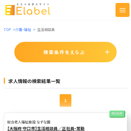
TOP
>
介護・福祉
>
生活相談員
検索条件をえらぶ
求人情報の検索結果一覧
1
PICKUP
総合老人福祉施設 なずな園
【大阪府 守口市】生活相談員／正社員・常勤