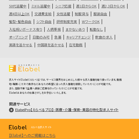
50代活躍中
ミドル活躍中
シニア応援
週1日からOK
週2,3日からOK
週4日以上OK
交通費支給
女性活躍
制服貸与
服装自由
髪型・髪色自由
シフト自由
研修制度充実
WワークOK
入社祝いボーナス有り
人柄重視
まかないあり
転勤なし
オープニング
日勤のみ可
急募
キャリアチェンジ
飲食の求人
英語を活かせる
中国語を活かせる
在宅勤務
求人サイトElabel（えらべる）では、サービス業界をはじめとした様々な求人情報を取り扱っています。勤務
地・職種・こだわり条件などあなたの希望に合った求人情報を検索していただくことが可能です。
また、登録不要で企業へ直接ご応募を行っていただくことが可能です。
Elabelはあなたの仕事さがしをお手伝いいたします。
関連サービス
ElabelPro【えらべるプロ】- 医療・介護・保育・美容の特化型求人サイト
えらべる求人サイト
【Elabel】へのご掲載はこちら