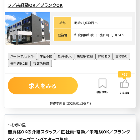
フ／未経験OK／ブランクOK
給与
時給：1,030円 〜
勤務地
和歌山県和歌山市鷹匠町6丁目34-9
パート・アルバイト
学歴不問
無資格OK
未経験歓迎
昇給あり
賞与あり
完全週休2日
複数名採用
+13
求人をみる
検討リスト
いいね
最終更新日：2026/01/26(月)
つむぎの里
無資格OKの介護スタッフ／正社員・常勤／未経験OK／ブランク
OK／オープニングスタッフ募集