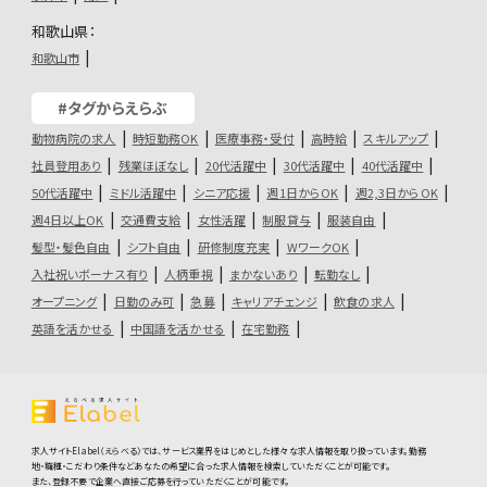
和歌山県：
和歌山市
#タグからえらぶ
動物病院の求人
時短勤務OK
医療事務・受付
高時給
スキルアップ
社員登用あり
残業ほぼなし
20代活躍中
30代活躍中
40代活躍中
50代活躍中
ミドル活躍中
シニア応援
週1日からOK
週2,3日からOK
週4日以上OK
交通費支給
女性活躍
制服貸与
服装自由
髪型・髪色自由
シフト自由
研修制度充実
WワークOK
入社祝いボーナス有り
人柄重視
まかないあり
転勤なし
オープニング
日勤のみ可
急募
キャリアチェンジ
飲食の求人
英語を活かせる
中国語を活かせる
在宅勤務
求人サイトElabel（えらべる）では、サービス業界をはじめとした様々な求人情報を取り扱っています。勤務
地・職種・こだわり条件などあなたの希望に合った求人情報を検索していただくことが可能です。
また、登録不要で企業へ直接ご応募を行っていただくことが可能です。