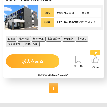
給与
月給： 215,000円 〜 250,000円
勤務地
和歌山県和歌山市鷹匠町6丁目34-9
正社員
学歴不問
無資格OK
未経験歓迎
昇給あり
賞与あり
完全週休2日
複数名採用
+14
求人をみる
検討リスト
いいね
最終更新日：2026/01/26(月)
1