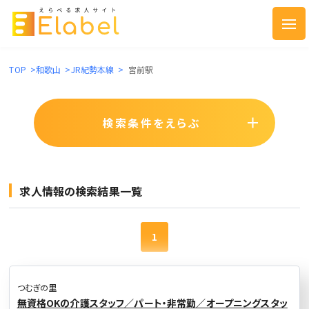
TOP
>
和歌山
>
JR紀勢本線
>
宮前駅
検索条件をえらぶ
求人情報の検索結果一覧
1
つむぎの里
無資格OKの介護スタッフ／パート・非常勤／オープニングスタッ