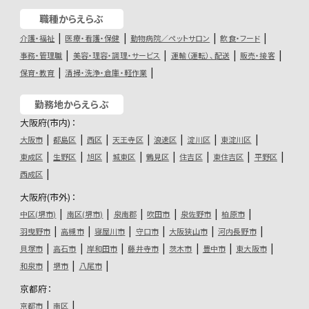
職種からえらぶ
介護・福祉
医療・看護・保健
動物病院／ペットサロン
飲食・フード
事務・管理職
美容・理容・調理・サービス
運輸（運転）、配送
販売・接客
保育・教育
清掃・洗浄・倉庫・軽作業
勤務地からえらぶ
大阪府(市内)：
大阪市
都島区
西区
天王寺区
浪速区
淀川区
東淀川区
東成区
生野区
旭区
城東区
鶴見区
住吉区
東住吉区
平野区
西成区
大阪府(市外)：
中区(堺市)
南区(堺市)
泉南郡
吹田市
泉佐野市
柏原市
羽曳野市
高槻市
寝屋川市
守口市
大阪狭山市
河内長野市
貝塚市
高石市
岸和田市
藤井寺市
茨木市
豊中市
東大阪市
和泉市
堺市
八尾市
京都府：
京都市
南区