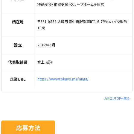
移動支援・相談支援・グループホームを運営
所在地
〒561-0859 大阪府豊中市服部豊町1-6-7矢内ハイツ服部
1F東
設立
2012年5月
代表取締役
水上 延洋
企業URL
https://www.tokuyo.me/ange/
カテゴリTOPへ戻る
応募方法