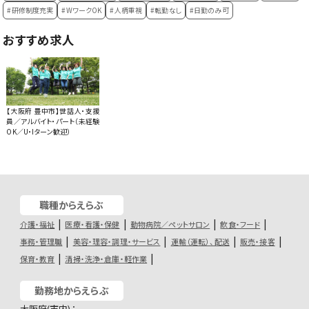
#研修制度充実
#WワークOK
#人柄重視
#転勤なし
#日勤のみ可
おすすめ求人
【大阪府 豊中市】世話人・支援
員／アルバイト・パート（未経験
OK／U・Iターン歓迎）
職種からえらぶ
介護・福祉
医療・看護・保健
動物病院／ペットサロン
飲食・フード
事務・管理職
美容・理容・調理・サービス
運輸（運転）、配送
販売・接客
保育・教育
清掃・洗浄・倉庫・軽作業
勤務地からえらぶ
大阪府(市内)：