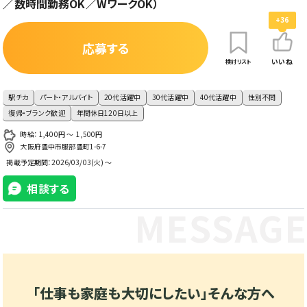
／数時間勤務OK／WワークOK）
+36
応募する
いいね
検討リスト
駅チカ
パート・アルバイト
20代活躍中
30代活躍中
40代活躍中
性別不問
復帰・ブランク歓迎
年間休日120日以上
時給： 1,400円 〜 1,500円
大阪府豊中市服部豊町1-6-7
掲載予定期間：
2026/03/03(火) ～
相談する
「仕事も家庭も大切にしたい」そんな方へ