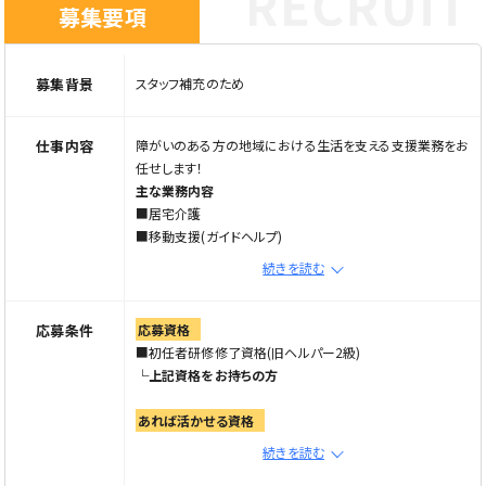
募集要項
募集背景
スタッフ補充のため
仕事内容
障がいのある方の地域における生活を支える支援業務をお
任せします！
主な業務内容
■居宅介護
■移動支援(ガイドヘルプ)
■同行援護など
続きを読む
万全な教育体制あり
☆業務をイチから丁寧に教えていくので、
応募条件
応募資格
経験が浅い方やブランクありの方もご安心ください。
■初任者研修修了資格(旧ヘルパー2級)
└上記資格をお持ちの方
働く環境
＊なんでも相談できる風通しの良い職場
あれば活かせる資格
＊時間の融通を効かすことができる！wワークOK！
★ガイドヘルパー資格
続きを読む
＊週1日から、または月1回でも勤務OK！ライフスタイルに合
★同行援護従業者資格