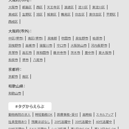
大阪市
都島区
西区
天王寺区
浪速区
淀川区
東淀川区
東成区
生野区
旭区
城東区
鶴見区
住吉区
東住吉区
平野区
西成区
大阪府(市外)：
中区(堺市)
南区(堺市)
泉南郡
吹田市
泉佐野市
柏原市
羽曳野市
高槻市
寝屋川市
守口市
大阪狭山市
河内長野市
貝塚市
高石市
岸和田市
藤井寺市
茨木市
豊中市
東大阪市
和泉市
堺市
八尾市
京都府：
京都市
南区
和歌山県：
和歌山市
#タグからえらぶ
動物病院の求人
時短勤務OK
医療事務・受付
高時給
スキルアップ
社員登用あり
残業ほぼなし
20代活躍中
30代活躍中
40代活躍中
50代活躍中
ミドル活躍中
シニア応援
週1日からOK
週2,3日からOK