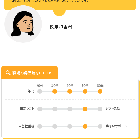
あなたとお会いできるのを楽しみにしています。
採用担当者
職場の雰囲気をCHECK
20代
30代
40代
50代
60代
年代
固定シフト
シフト柔軟
自主性重視
手厚いサポート