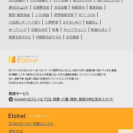
週4日以上OK
交通費支給
女性活躍
制服貸与
服装自由
髪型・髪色自由
シフト自由
研修制度充実
WワークOK
入社祝いボーナス有り
人柄重視
まかないあり
転勤なし
オープニング
日勤のみ可
急募
キャリアチェンジ
飲食の求人
英語を活かせる
中国語を活かせる
在宅勤務
求人サイトElabel（えらべる）では、サービス業界をはじめとした様々な求人情報を取り扱っています。勤務
地・職種・こだわり条件などあなたの希望に合った求人情報を検索していただくことが可能です。
また、登録不要で企業へ直接ご応募を行っていただくことが可能です。
Elabelはあなたの仕事さがしをお手伝いいたします。
関連サービス
ElabelPro【えらべるプロ】- 医療・介護・保育・美容の特化型求人サイト
えらべる求人サイト
【Elabel】へのご掲載はこちら
運営会社