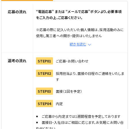
応募の流れ
“電話応募” または “メールで応募”ボタンより、必要事項
をご入力の上、ご応募ください。
※応募の際に記入いただいた個人情報は、採用活動のみに
使用し第三者への開示・提供はいたしません
※メール応募の場合は、メールで応募ボタンから応募フォー
続きを読む
ムへ進み情報を入力の上、直接企業へご連絡ください
※電話でご応募の際は「Elabel（えらべる）を見た」とお伝
えください
選考の流れ
STEP01
ご応募・お問い合わせ
STEP02
採用担当より、面接の日程のご連絡をいたしま
す
STEP03
面接（1回を予定）
STEP04
内定
ご応募から内定までは1週間程度を予定しております
面接日・入社日はご相談に応じます。お気軽にお問い合
わせください