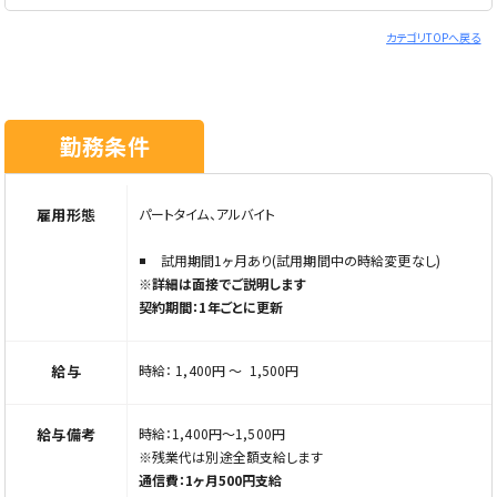
わせた働き方ができる
★介護福祉士実務者研修修了資格
＊子育てに理解のある環境のため、主婦、主夫歓迎
★介護福祉士資格
カテゴリTOPへ戻る
※上記いずれかの資格をお持ちの方お持ちの資格を活かし
入社後の流れ
ませんか？
-------------------------------------
▼ まずは先輩スタッフと同行研修からスタート
こんな方歓迎！
勤務条件
▼ 業務の流れや利用者様との接し方を丁寧に学びます
☆経験者歓迎！ブランクありもOK
▼ 慣れてきたら少しずつお一人で対応
☆U・Iターン歓迎！地域貢献を応援します
※不安なことはいつでも相談できる環境です
☆仕事とプライベートを両立させたい方
-------------------------------------
☆転職を考えてる方
雇用形態
パートタイム、アルバイト
入社後お任せする業務
☆子育て中の方で復帰を考えている方
・利用者様の外出サポート（ガイドヘルプ）
試用期間1ヶ月あり(試用期間中の時給変更なし)
・買い物や通院の付き添い
障がい者施設での経験、活かせます！
※詳細は面接でご説明します
・日常生活の簡単な介助
☆生活支援員（障害者支援員）の経験
契約期間：1年ごとに更新
・記録業務（簡単な報告書作成）
☆就労支援員や障がい者サポートスタッフの経験
-------------------------------------
☆世話人の経験
給与
時給： 1,400円 〜 1,500円
☆サービス管理責任者（または目指している方） など
ここがやりがい！
・「ありがとう」と直接言っていただける仕事
こんなマインドの方も、歓迎！
給与備考
時給：1,400円〜1,500円
・利用者様の笑顔を近くで感じられる
☆介護職員初任者研修（旧ヘルパー2級）を活かしたい！
※残業代は別途全額支給します
・自分のペースで無理なく続けられる
☆ゆくゆく介護福祉士の資格をとってキャリアアップしたい！
通信費：1ヶ月500円支給
・人の役に立っている実感を持てる
☆看護師から社会福祉士への転身を目指している！