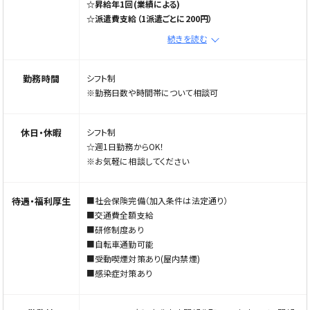
☆昇給年1回(業績による)
※ハローワークで仕事をお探しの方もご連絡ください！
☆派遣費支給（1派遣ごとに200円）
将来的にお任せする業務
※現スタッフ平均：2〜3派遣400円〜600円
続きを読む
・慣れてきたら少しずつ担当利用者様をお任せ
※ご応募の際は「Elabel（エラベル）を見た」とお伝えくださ
・後輩スタッフへのサポート
い
・希望があればリーダー業務にも挑戦可能
勤務時間
シフト制
※希望に応じてステップアップ可能です
※勤務日数や時間帯について相談可
※※※※※※サポート体制※※※※※※
◉ 最初は必ず同行研修からスタート
休日・休暇
シフト制
◉ 困ったときはすぐに相談できる環境
☆週1日勤務からOK！
◉ 定期的なフォロー面談あり
※お気軽に相談してください
【フェイスブック更新中】
株式会社徳洋福祉会
待遇・福利厚生
■社会保険完備（加入条件は法定通り）
■交通費全額支給
■研修制度あり
電話応募の際は「Elabel(えらべる求人サイト)」を見た。とお
■自転車通勤可能
伝えください。
■受動喫煙対策あり(屋内禁煙)
■感染症対策あり