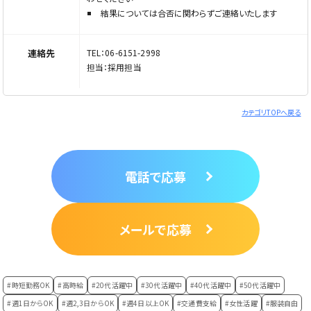
結果については合否に関わらずご連絡いたします
連絡先
TEL：06-6151-2998
担当：採用担当
カテゴリTOPへ戻る
電話で応募
メールで応募
#時短勤務OK
#高時給
#20代活躍中
#30代活躍中
#40代活躍中
#50代活躍中
#週1日からOK
#週2,3日からOK
#週4日以上OK
#交通費支給
#女性活躍
#服装自由