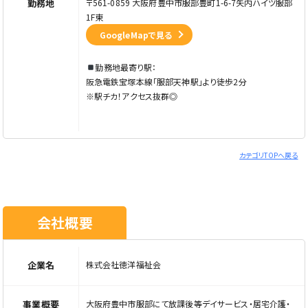
勤務地
〒561-0859 大阪府豊中市服部豊町1-6-7矢内ハイツ服部
1F東
GoogleMapで見る
勤務地最寄り駅：
阪急電鉄宝塚本線「服部天神駅」より徒歩2分
※駅チカ！アクセス抜群◎
カテゴリTOPへ戻る
会社概要
企業名
株式会社徳洋福祉会
事業概要
大阪府豊中市服部にて放課後等デイサービス・居宅介護・