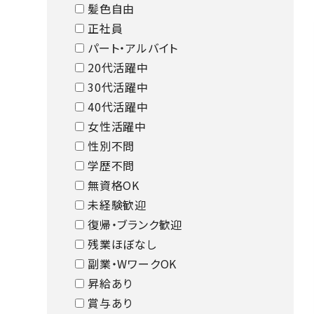
髪色自由
正社員
パート・アルバイト
20代活躍中
30代活躍中
40代活躍中
女性活躍中
性別不問
学歴不問
無資格OK
未経験歓迎
復帰・ブランク歓迎
残業ほぼなし
副業・WワークOK
昇給あり
賞与あり