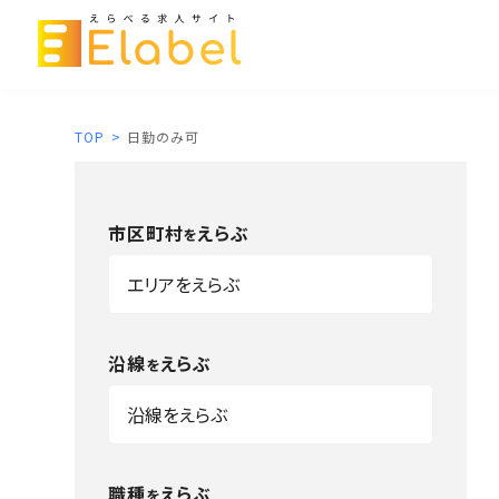
TOP
>
日勤のみ可
市区町村
えらぶ
を
沿線
えらぶ
を
職種
えらぶ
を