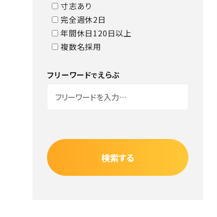
寸志あり
完全週休2日
年間休日120日以上
複数名採用
フリーワード
えらぶ
で