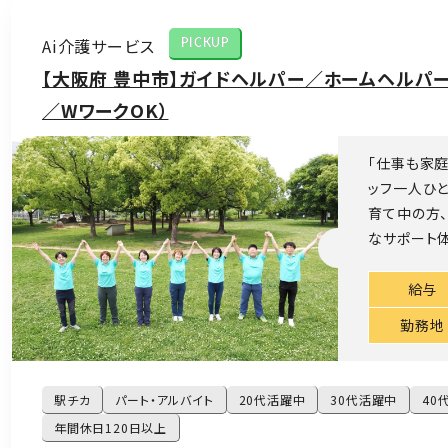
Ai介護サービス
PICKUP
【大阪府 豊中市】ガイドヘルパー／ホームヘルパー
／WワークOK）
「仕事も家庭
ッフ一人ひと
育て中の方、
なサポート体
給与
勤務地
駅チカ
パート・アルバイト
20代活躍中
30代活躍中
40
年間休日120日以上