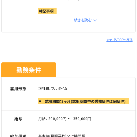
特記事項
■未経験歓迎
続きを読む
■ブランク歓迎
■経験者大歓迎
■性別・学歴不問
カテゴリTOPへ戻る
※ご応募の際は「Elabel（エラベル）を見た」とお伝えくださ
い
勤務条件
雇用形態
正社員、フルタイム
試用期間：3ヶ月(試用期間中の労働条件は同条件)
給与
月給： 300,000円 〜 350,000円
給与備考
基本給(月額平均)又は時間額