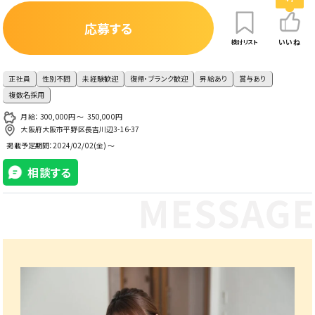
応募する
いいね
検討リスト
正社員
性別不問
未経験歓迎
復帰・ブランク歓迎
昇給あり
賞与あり
複数名採用
月給： 300,000円 〜 350,000円
大阪府大阪市平野区長吉川辺3-16-37
掲載予定期間：
2024/02/02(金) ～
相談する