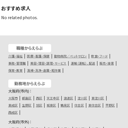
おすすめ求人
No related photos.
職種からえらぶ
介護・福祉
医療・看護・保健
動物病院／ペットサロン
飲食・フード
事務・管理職
美容・理容・調理・サービス
運輸（運転）、配送
販売・接客
保育・教育
清掃・洗浄・倉庫・軽作業
勤務地からえらぶ
大阪府(市内)：
大阪市
都島区
西区
天王寺区
浪速区
淀川区
東淀川区
東成区
生野区
旭区
城東区
鶴見区
住吉区
東住吉区
平野区
西成区
大阪府(市外)：