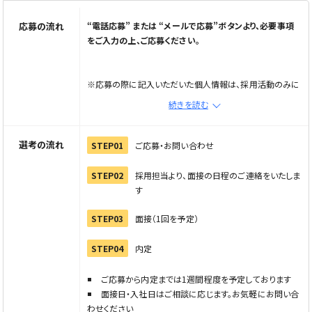
応募の流れ
“電話応募” または “メールで応募”ボタンより、必要事項
をご入力の上、ご応募ください。
※応募の際に記入いただいた個人情報は、採用活動のみに
使用し第三者への開示・提供はいたしません
続きを読む
※メール応募の場合は、メールで応募ボタンから応募フォー
ムへ進み情報を入力の上、直接企業へご連絡ください
※電話でご応募の際は「Elabel（えらべる）を見た」とお伝
選考の流れ
STEP01
ご応募・お問い合わせ
えください
STEP02
採用担当より、面接の日程のご連絡をいたしま
す
STEP03
面接（1回を予定）
STEP04
内定
ご応募から内定までは1週間程度を予定しております
面接日・入社日はご相談に応じます。お気軽にお問い合
わせください