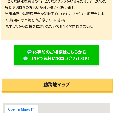
「どんな制服を着るの？」「どんなスタッフがいるんだろう？」といった
疑問をお持ちの方もいらっしゃるかと思います。
高時給！未経験歓迎の訪問看護師募集！
当事業所では職場見学を随時実施中ですので、ぜひ一度見学に来
て、職場の雰囲気を直接感じてください。
＼お気軽にご応募お待ちしてます／
見学してから面接を検討いただいても全く問題ありません。
応募前のご相談はこちらから
LINEで気軽にお問い合わせOK！
勤務地マップ