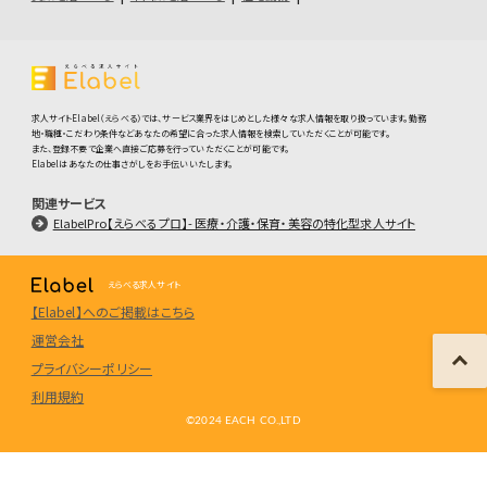
求人サイトElabel（えらべる）では、サービス業界をはじめとした様々な求人情報を取り扱っています。勤務
地・職種・こだわり条件などあなたの希望に合った求人情報を検索していただくことが可能です。
また、登録不要で企業へ直接ご応募を行っていただくことが可能です。
Elabelはあなたの仕事さがしをお手伝いいたします。
関連サービス
ElabelPro【えらべるプロ】- 医療・介護・保育・美容の特化型求人サイト
えらべる求人サイト
【Elabel】へのご掲載はこちら
運営会社
プライバシーポリシー
利用規約
©️2024 EACH CO.,LTD