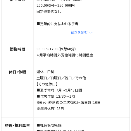
250,000円〜250,000円
固定残業代なし
■定額的に支払われる手当
職能手当50,000円〜100,000円
続きを読む
■その他の手当等付記事項
訪問手当：97件／月以上から1件につき3,400円あり
勤務時間
08:30〜17:30(休憩60分)
＊月平均時間外労働時間：5時間程度
休日・休暇
週休二日制
土曜日／日曜日／祝日／その他
【その他休日】
■夏季休暇：7月〜9月：3日間
■年末年始：12/30〜1/3
※6ヶ月経過後の年次有給休暇日数：10日
※年間休日125日
待遇・福利厚生
■社会保険完備