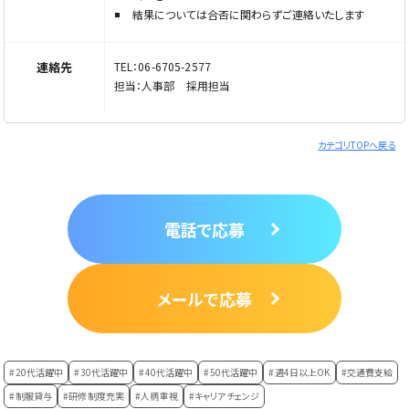
結果については合否に関わらずご連絡いたします
連絡先
TEL：06-6705-2577
担当：人事部 採用担当
カテゴリTOPへ戻る
電話で応募
メールで応募
#20代活躍中
#30代活躍中
#40代活躍中
#50代活躍中
#週4日以上OK
#交通費支給
#制服貸与
#研修制度充実
#人柄重視
#キャリアチェンジ