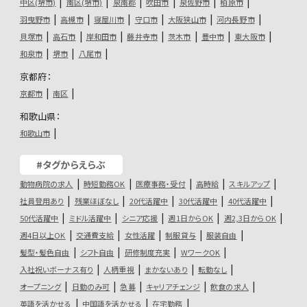
中区(堺市)
南区(堺市)
泉南郡
吹田市
泉佐野市
柏原市
羽曳野市
高槻市
寝屋川市
守口市
大阪狭山市
河内長野市
貝塚市
高石市
岸和田市
藤井寺市
茨木市
豊中市
東大阪市
和泉市
堺市
八尾市
京都府：
京都市
南区
和歌山県：
和歌山市
#タグからえらぶ
動物病院の求人
時短勤務OK
医療事務・受付
高時給
スキルアップ
社員登用あり
残業ほぼなし
20代活躍中
30代活躍中
40代活躍中
50代活躍中
ミドル活躍中
シニア応援
週1日からOK
週2,3日からOK
週4日以上OK
交通費支給
女性活躍
制服貸与
服装自由
髪型・髪色自由
シフト自由
研修制度充実
WワークOK
入社祝いボーナス有り
人柄重視
まかないあり
転勤なし
オープニング
日勤のみ可
急募
キャリアチェンジ
飲食の求人
英語を活かせる
中国語を活かせる
在宅勤務