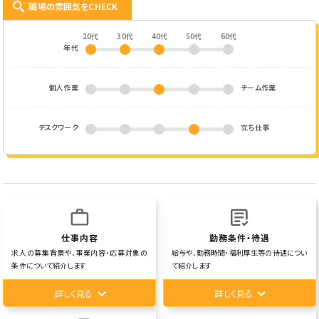
職場の雰囲気をCHECK
20代
30代
40代
50代
60代
年代
個人作業
チーム作業
デスクワーク
立ち仕事
仕事内容
勤務条件・待遇
求人の募集背景や、事業内容・応募対象の
給与や、勤務時間・福利厚生等の待遇につい
条件について紹介します
て紹介します
詳しく見る
詳しく見る