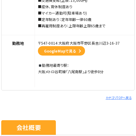
■交通費支給(上限：15,000円)
■産休、育休制度あり
■マイカー通勤可(駐車場あり)
■定年制あり：定年年齢一律60歳
■再雇用制度あり：上限年齢上限65歳まで
勤務地
〒547-0014 大阪府大阪市平野区長吉川辺3-16-37
GoogleMapで見る
勤務地最寄り駅：
大阪メトロ谷町線「八尾南駅」より徒歩8分
カテゴリTOPへ戻る
会社概要