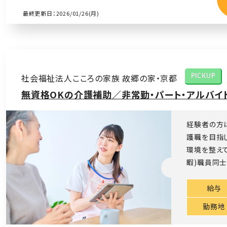
最終更新日：2026/01/26(月)
社会福祉法人こころの家族 故郷の家・京都
PICKUP
無資格OKの介護補助／非常勤・パート・アルバイト
経験者の方
護職を目指
環境を整え
暇)職員同士
給与
勤務地