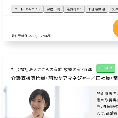
パート・アルバイト
学歴不問
無資格OK
未経験歓迎
復帰
最終更新日：2026/01/26(月)
社会福祉法人こころの家族 故郷の家・京都
PICKUP
介護支援専門員・施設ケアマネジャー／正社員・常
特別養護老
暇の取得実績
当、外国語
んで、高齢者