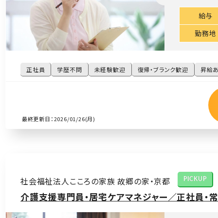
給与
勤務地
正社員
学歴不問
未経験歓迎
復帰・ブランク歓迎
昇給
最終更新日：2026/01/26(月)
社会福祉法人こころの家族 故郷の家・京都
PICKUP
介護支援専門員・居宅ケアマネジャー／正社員・常