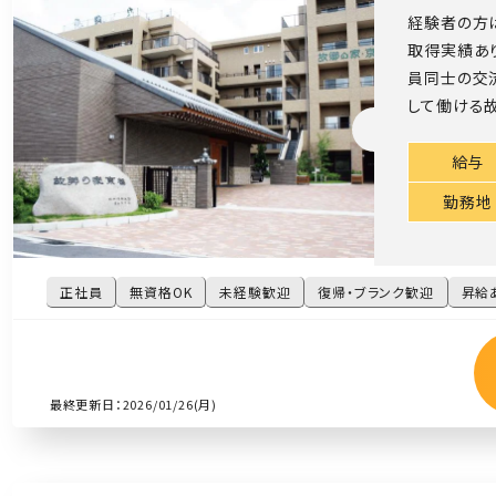
経験者の方
取得実績あ
員同士の交
して働ける故
給与
勤務地
正社員
無資格OK
未経験歓迎
復帰・ブランク歓迎
昇給
最終更新日：2026/01/26(月)