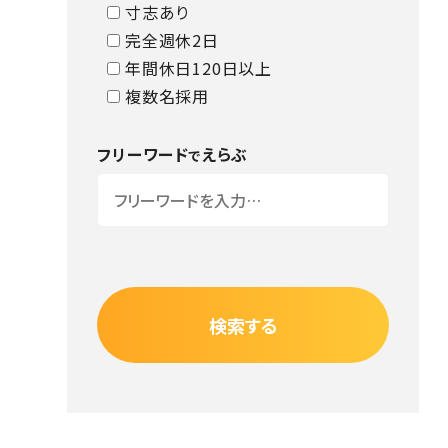
寸志あり
完全週休2日
年間休日120日以上
複数名採用
フリーワード
えらぶ
で