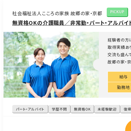
社会福祉法人こころの家族 故郷の家・京都
PICKUP
無資格OKの介護職員／非常勤・パート・アルバイト
経験者の方
取得実績あ
交流も盛ん
故郷の家・京
給与
勤務地
パート・アルバイト
学歴不問
無資格OK
未経験歓迎
復帰