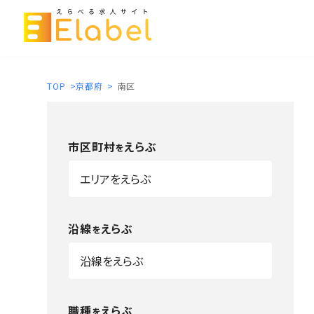
TOP
>
京都府
>
南区
市区町村
えらぶ
を
沿線
えらぶ
を
職種
えらぶ
を