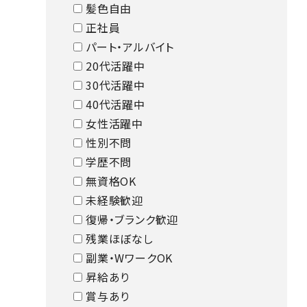
髪色自由
正社員
パート・アルバイト
20代活躍中
30代活躍中
40代活躍中
女性活躍中
性別不問
学歴不問
無資格OK
未経験歓迎
復帰・ブランク歓迎
残業ほぼなし
副業・WワークOK
昇給あり
賞与あり