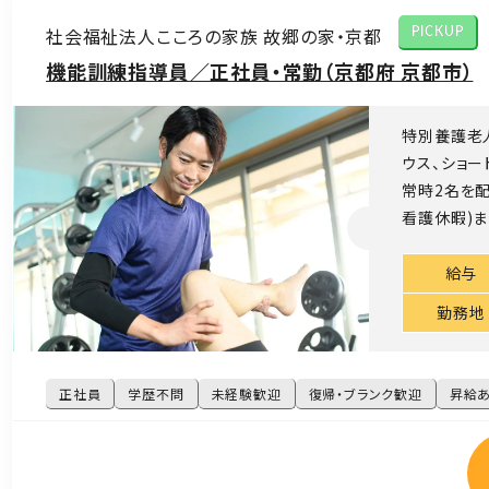
社会福祉法人こころの家族 故郷の家・京都
PICKUP
機能訓練指導員／正社員・常勤（京都府 京都市）
特別養護老
ウス、ショー
常時2名を配
看護休暇)ま
給与
勤務地
正社員
学歴不問
未経験歓迎
復帰・ブランク歓迎
昇給