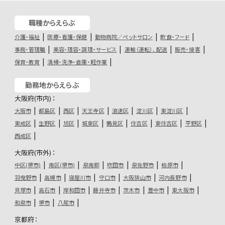
職種からえらぶ
介護・福祉
医療・看護・保健
動物病院／ペットサロン
飲食・フード
事務・管理職
美容・理容・調理・サービス
運輸（運転）、配送
販売・接客
保育・教育
清掃・洗浄・倉庫・軽作業
勤務地からえらぶ
大阪府(市内)：
大阪市
都島区
西区
天王寺区
浪速区
淀川区
東淀川区
東成区
生野区
旭区
城東区
鶴見区
住吉区
東住吉区
平野区
西成区
大阪府(市外)：
中区(堺市)
南区(堺市)
泉南郡
吹田市
泉佐野市
柏原市
羽曳野市
高槻市
寝屋川市
守口市
大阪狭山市
河内長野市
貝塚市
高石市
岸和田市
藤井寺市
茨木市
豊中市
東大阪市
和泉市
堺市
八尾市
京都府：