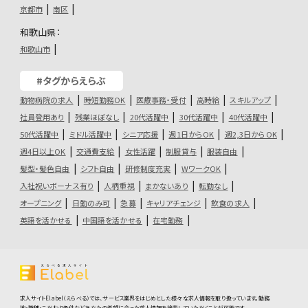
京都市
南区
和歌山県：
和歌山市
#タグからえらぶ
動物病院の求人
時短勤務OK
医療事務・受付
高時給
スキルアップ
社員登用あり
残業ほぼなし
20代活躍中
30代活躍中
40代活躍中
50代活躍中
ミドル活躍中
シニア応援
週1日からOK
週2,3日からOK
週4日以上OK
交通費支給
女性活躍
制服貸与
服装自由
髪型・髪色自由
シフト自由
研修制度充実
WワークOK
入社祝いボーナス有り
人柄重視
まかないあり
転勤なし
オープニング
日勤のみ可
急募
キャリアチェンジ
飲食の求人
英語を活かせる
中国語を活かせる
在宅勤務
求人サイトElabel（えらべる）では、サービス業界をはじめとした様々な求人情報を取り扱っています。勤務
地・職種・こだわり条件などあなたの希望に合った求人情報を検索していただくことが可能です。