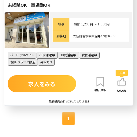
未経験OK｜車通勤OK
給与
時給： 1,200円 〜 1,500円
勤務地
大阪府堺市中区深井北町3483-1
パート・アルバイト
20代活躍中
30代活躍中
女性活躍中
復帰・ブランク歓迎
昇給あり
+10
求人をみる
検討リスト
いいね
最終更新日：2026/03/06(金)
1