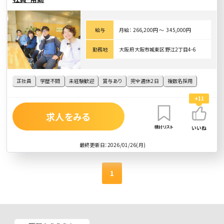
給与
月給： 266,200円 〜 345,000円
勤務地
大阪府大阪市城東区野江2丁目4-6
正社員
学歴不問
未経験歓迎
賞与あり
完全週休2日
複数名採用
+11
求人をみる
検討リスト
いいね
最終更新日：2026/01/26(月)
1