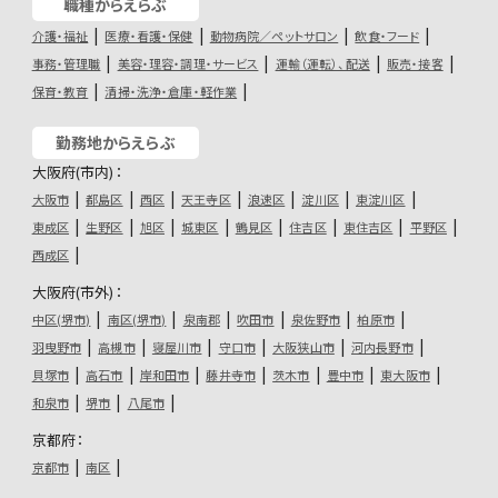
職種からえらぶ
介護・福祉
医療・看護・保健
動物病院／ペットサロン
飲食・フード
事務・管理職
美容・理容・調理・サービス
運輸（運転）、配送
販売・接客
保育・教育
清掃・洗浄・倉庫・軽作業
勤務地からえらぶ
大阪府(市内)：
大阪市
都島区
西区
天王寺区
浪速区
淀川区
東淀川区
東成区
生野区
旭区
城東区
鶴見区
住吉区
東住吉区
平野区
西成区
大阪府(市外)：
中区(堺市)
南区(堺市)
泉南郡
吹田市
泉佐野市
柏原市
羽曳野市
高槻市
寝屋川市
守口市
大阪狭山市
河内長野市
貝塚市
高石市
岸和田市
藤井寺市
茨木市
豊中市
東大阪市
和泉市
堺市
八尾市
京都府：
京都市
南区