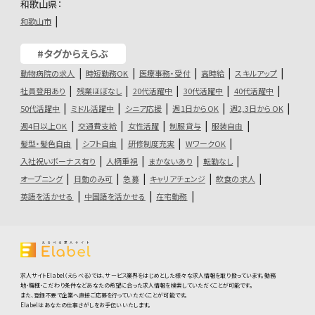
和歌山県：
和歌山市
#タグからえらぶ
動物病院の求人
時短勤務OK
医療事務・受付
高時給
スキルアップ
社員登用あり
残業ほぼなし
20代活躍中
30代活躍中
40代活躍中
50代活躍中
ミドル活躍中
シニア応援
週1日からOK
週2,3日からOK
週4日以上OK
交通費支給
女性活躍
制服貸与
服装自由
髪型・髪色自由
シフト自由
研修制度充実
WワークOK
入社祝いボーナス有り
人柄重視
まかないあり
転勤なし
オープニング
日勤のみ可
急募
キャリアチェンジ
飲食の求人
英語を活かせる
中国語を活かせる
在宅勤務
求人サイトElabel（えらべる）では、サービス業界をはじめとした様々な求人情報を取り扱っています。勤務
地・職種・こだわり条件などあなたの希望に合った求人情報を検索していただくことが可能です。
また、登録不要で企業へ直接ご応募を行っていただくことが可能です。
Elabelはあなたの仕事さがしをお手伝いいたします。