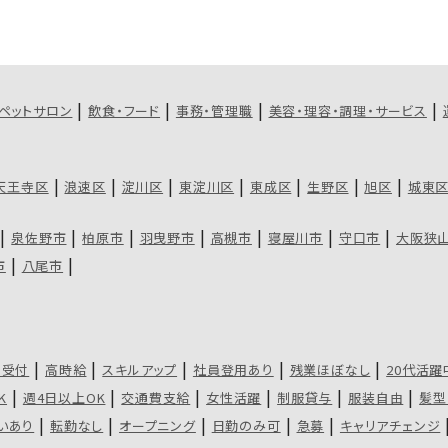
ペットサロン
飲食・フード
事務・管理職
美容・理容・調理・サービス
天王寺区
浪速区
淀川区
東淀川区
東成区
生野区
旭区
城東
泉佐野市
柏原市
羽曳野市
高槻市
寝屋川市
守口市
大阪狭
市
八尾市
・受付
高時給
スキルアップ
社員登用あり
残業ほぼなし
20代活躍
K
週4日以上OK
交通費支給
女性活躍
制服貸与
服装自由
髪型
いあり
転勤なし
オープニング
日勤のみ可
急募
キャリアチェンジ