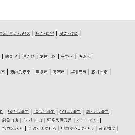
運輸（運転）、配送
販売・接客
保育・教育
区
鶴見区
住吉区
東住吉区
平野区
西成区
山市
河内長野市
貝塚市
高石市
岸和田市
藤井寺市
中
30代活躍中
40代活躍中
50代活躍中
ミドル活躍中
・髪色自由
シフト自由
研修制度充実
WワークOK
飲食の求人
英語を活かせる
中国語を活かせる
在宅勤務