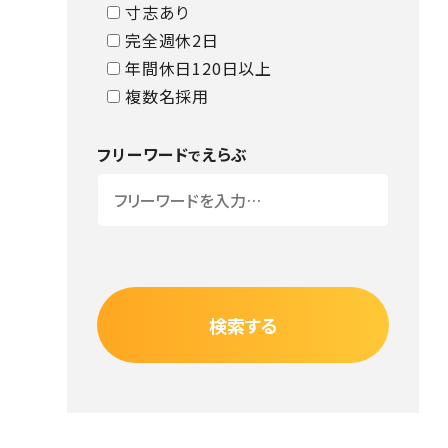
寸志あり
完全週休2日
年間休日120日以上
複数名採用
フリーワード
えらぶ
で