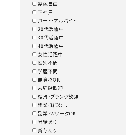
髪色自由
正社員
パート・アルバイト
20代活躍中
30代活躍中
40代活躍中
女性活躍中
性別不問
学歴不問
無資格OK
未経験歓迎
復帰・ブランク歓迎
残業ほぼなし
副業・WワークOK
昇給あり
賞与あり