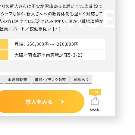
かりの新人さんは不安が沢山あると思います。当施設で
スタッフも多く、新人さんへの教育体制も温かく対応して
新人の方にもすぐにご溶け込みやすい、温かい職場環境が
社員／パート／夜勤専従い […]
月給： 250,000円 〜 270,000円
大阪府羽曳野市南恵我之荘5-3-23
K
未経験歓迎
復帰・ブランク歓迎
昇給あり
+18
求人をみる
いいね