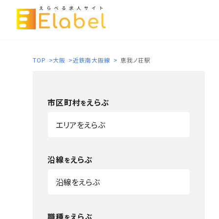
TOP
>
大阪
>
近鉄南大阪線
>
恵我ノ荘駅
市区町村
えらぶ
を
沿線
えらぶ
を
職種
えらぶ
を