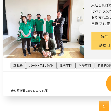
入社したば
はベテラン
おります。
自慢です。正
給与
勤務地
正社員
パート・アルバイト
性別不問
学歴不問
無資格O
最終更新日：2026/01/26(月)
1