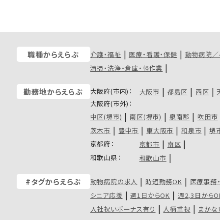
職種からえらぶ
介護・福祉
医療・看護・保健
動物病院／
清掃・洗浄・倉庫・軽作業
大阪府(市内)：
勤務地からえらぶ
大阪市
都島区
西区
大阪府(市外)：
中区(堺市)
南区(堺市)
泉南郡
吹田市
茨木市
豊中市
東大阪市
和泉市
堺
京都府：
京都市
南区
和歌山県：
和歌山市
#タグからえらぶ
動物病院の求人
時短勤務OK
医療事務
シニア応援
週1日からOK
週2,3日からO
入社祝いボーナス有り
人柄重視
まかな