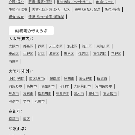
介護・福祉
医療・看護・保健
動物病院／ペットサロン
飲食・フード
事務・管理職
美容・理容・調理・サービス
運輸（運転）、配送
販売・接客
保育・教育
清掃・洗浄・倉庫・軽作業
勤務地からえらぶ
大阪府(市内)：
大阪市
都島区
西区
天王寺区
浪速区
淀川区
東淀川区
東成区
生野区
旭区
城東区
鶴見区
住吉区
東住吉区
平野区
西成区
大阪府(市外)：
中区(堺市)
南区(堺市)
泉南郡
吹田市
泉佐野市
柏原市
羽曳野市
高槻市
寝屋川市
守口市
大阪狭山市
河内長野市
貝塚市
高石市
岸和田市
藤井寺市
茨木市
豊中市
東大阪市
和泉市
堺市
八尾市
京都府：
京都市
南区
和歌山県：