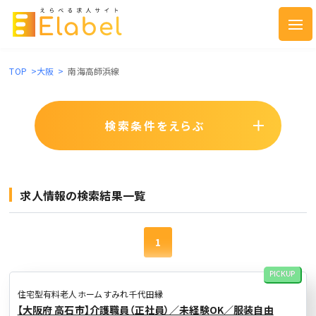
TOP
>
大阪
>
南海高師浜線
検索条件をえらぶ
求人情報の検索結果一覧
1
PICKUP
住宅型有料老人ホーム すみれ千代田縁
【大阪府 高石市】介護職員（正社員）／未経験OK／服装自由