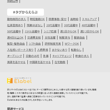
和歌山市
#タグからえらぶ
動物病院の求人
時短勤務OK
医療事務・受付
高時給
スキルアップ
社員登用あり
残業ほぼなし
20代活躍中
30代活躍中
40代活躍中
50代活躍中
ミドル活躍中
シニア応援
週1日からOK
週2,3日からOK
週4日以上OK
交通費支給
女性活躍
制服貸与
服装自由
髪型・髪色自由
シフト自由
研修制度充実
WワークOK
入社祝いボーナス有り
人柄重視
まかないあり
転勤なし
オープニング
日勤のみ可
急募
キャリアチェンジ
飲食の求人
英語を活かせる
中国語を活かせる
在宅勤務
求人サイトElabel（えらべる）では、サービス業界をはじめとした様々な求人情報を取り扱っています。勤務
地・職種・こだわり条件などあなたの希望に合った求人情報を検索していただくことが可能です。
また、登録不要で企業へ直接ご応募を行っていただくことが可能です。
Elabelはあなたの仕事さがしをお手伝いいたします。
関連サービス