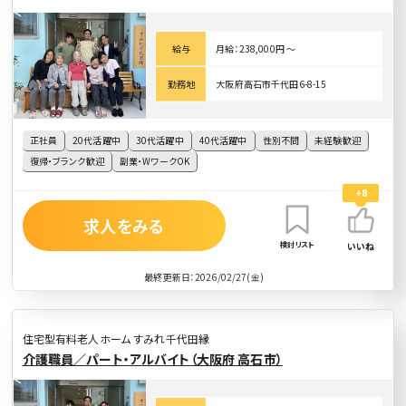
給与
月給：238,000円 〜
勤務地
大阪府高石市千代田6-8-15
正社員
20代活躍中
30代活躍中
40代活躍中
性別不問
未経験歓迎
復帰・ブランク歓迎
副業・WワークOK
+8
求人をみる
検討リスト
いいね
最終更新日：2026/02/27(金)
住宅型有料老人ホーム すみれ千代田縁
介護職員／パート・アルバイト（大阪府 高石市）