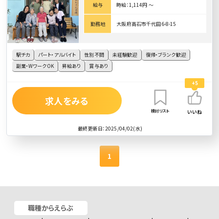
給与
時給：1,114円 〜
勤務地
大阪府高石市千代田6-8-15
駅チカ
パート・アルバイト
性別不問
未経験歓迎
復帰・ブランク歓迎
副業・WワークOK
昇給あり
賞与あり
+5
求人をみる
検討リスト
いいね
最終更新日：2025/04/02(水)
1
職種からえらぶ