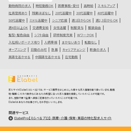
動物病院の求人
時短勤務OK
医療事務・受付
高時給
スキルアップ
社員登用あり
残業ほぼなし
20代活躍中
30代活躍中
40代活躍中
50代活躍中
ミドル活躍中
シニア応援
週1日からOK
週2,3日からOK
週4日以上OK
交通費支給
女性活躍
制服貸与
服装自由
髪型・髪色自由
シフト自由
研修制度充実
WワークOK
入社祝いボーナス有り
人柄重視
まかないあり
転勤なし
オープニング
日勤のみ可
急募
キャリアチェンジ
飲食の求人
英語を活かせる
中国語を活かせる
在宅勤務
求人サイトElabel（えらべる）では、サービス業界をはじめとした様々な求人情報を取り扱っています。勤務
地・職種・こだわり条件などあなたの希望に合った求人情報を検索していただくことが可能です。
また、登録不要で企業へ直接ご応募を行っていただくことが可能です。
Elabelはあなたの仕事さがしをお手伝いいたします。
関連サービス
ElabelPro【えらべるプロ】- 医療・介護・保育・美容の特化型求人サイト