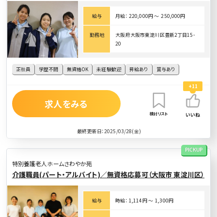
給与
月給： 220,000円 〜 250,000円
勤務地
大阪府大阪市東淀川区豊新2丁目15-
20
正社員
学歴不問
無資格OK
未経験歓迎
昇給あり
賞与あり
+11
求人をみる
検討リスト
いいね
最終更新日：2025/03/28(金)
PICKUP
特別養護老人ホームさわやか苑
介護職員(パート・アルバイト)／無資格応募可（大阪市 東淀川区）
給与
時給： 1,114円 〜 1,300円