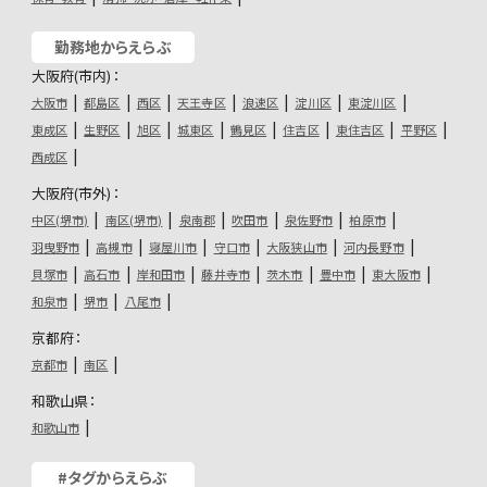
勤務地からえらぶ
大阪府(市内)：
大阪市
都島区
西区
天王寺区
浪速区
淀川区
東淀川区
東成区
生野区
旭区
城東区
鶴見区
住吉区
東住吉区
平野区
西成区
大阪府(市外)：
中区(堺市)
南区(堺市)
泉南郡
吹田市
泉佐野市
柏原市
羽曳野市
高槻市
寝屋川市
守口市
大阪狭山市
河内長野市
貝塚市
高石市
岸和田市
藤井寺市
茨木市
豊中市
東大阪市
和泉市
堺市
八尾市
京都府：
京都市
南区
和歌山県：
和歌山市
#タグからえらぶ