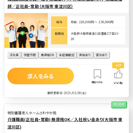
師／正社員・常勤（大阪市 東淀川区）
給与
月給： 220,000円 〜 230,000円
勤務地
大阪府大阪市東淀川区豊新2丁目15-
20
正社員
学歴不問
無資格OK
未経験歓迎
昇給あり
賞与あり
+27
求人をみる
検討リスト
いいね
最終更新日：2025/03/28(金)
PICKUP
特別養護老人ホームさわやか苑
介護職員(正社員・常勤) 無資格OK／入社祝い金あり(大阪市 東
淀川区)