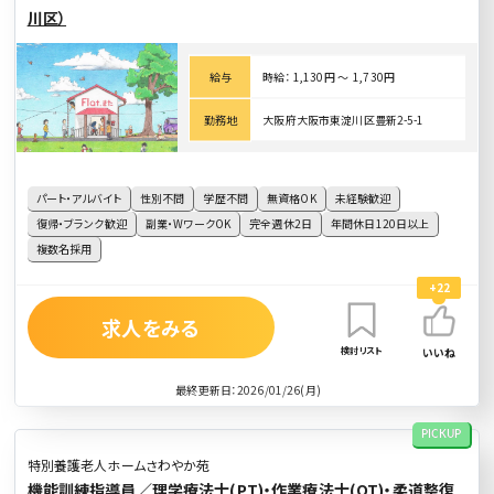
川区）
給与
時給： 1,130円 〜 1,730円
勤務地
大阪府大阪市東淀川区豊新2-5-1
パート・アルバイト
性別不問
学歴不問
無資格OK
未経験歓迎
復帰・ブランク歓迎
副業・WワークOK
完全週休2日
年間休日120日以上
複数名採用
+22
求人をみる
検討リスト
いいね
最終更新日：2026/01/26(月)
PICKUP
特別養護老人ホームさわやか苑
機能訓練指導員／理学療法士(PT)・作業療法士(OT)・柔道整復