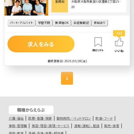
勤務地
大阪府大阪市東淀川区豊新2丁目15-
20
パート・アルバイト
学歴不問
無資格OK
未経験歓迎
昇給あり
+15
求人をみる
検討リスト
いいね
最終更新日：2025/03/28(金)
1
職種からえらぶ
介護・福祉
医療・看護・保健
動物病院／ペットサロン
飲食・フード
事務・管理職
美容・理容・調理・サービス
運輸（運転）、配送
販売・接客
保育・教育
清掃・洗浄・倉庫・軽作業