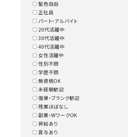
髪色自由
正社員
パート・アルバイト
20代活躍中
30代活躍中
40代活躍中
女性活躍中
性別不問
学歴不問
無資格OK
未経験歓迎
復帰・ブランク歓迎
残業ほぼなし
副業・WワークOK
昇給あり
賞与あり