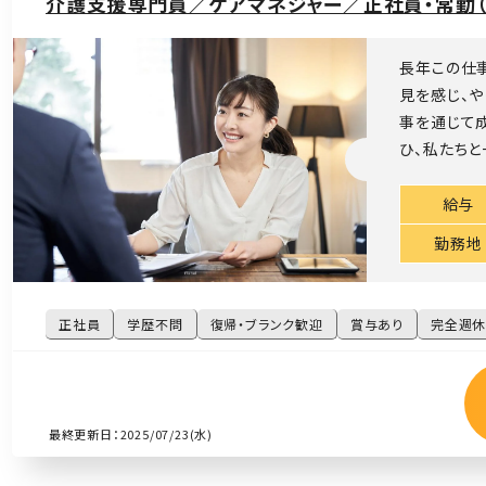
介護支援専門員／ケアマネジャー／正社員・常勤（
長年この仕
見を感じ、や
事を通じて
ひ、私たちと
給与
勤務地
正社員
学歴不問
復帰・ブランク歓迎
賞与あり
完全週休
最終更新日：2025/07/23(水)