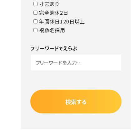
寸志あり
完全週休2日
年間休日120日以上
複数名採用
フリーワード
えらぶ
で