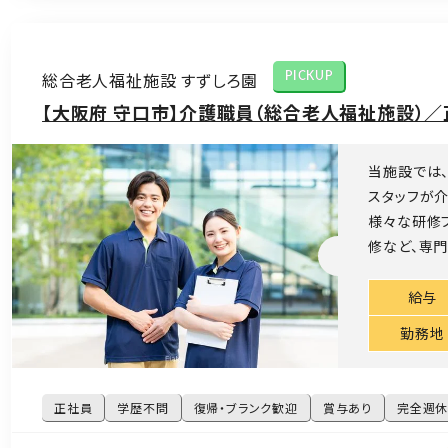
総合老人福祉施設 すずしろ園
PICKUP
【大阪府 守口市】介護職員（総合老人福祉施設）／
当施設では
スタッフが
様々な研修
修など、専門
給与
勤務地
正社員
学歴不問
復帰・ブランク歓迎
賞与あり
完全週休