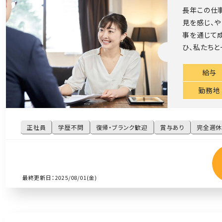
長年この仕
見を感じ、や
事を通じて
ひ、私たちと
給与
勤務地
正社員
学歴不問
復帰・ブランク歓迎
賞与あり
完全週休
最終更新日：2025/08/01(金)