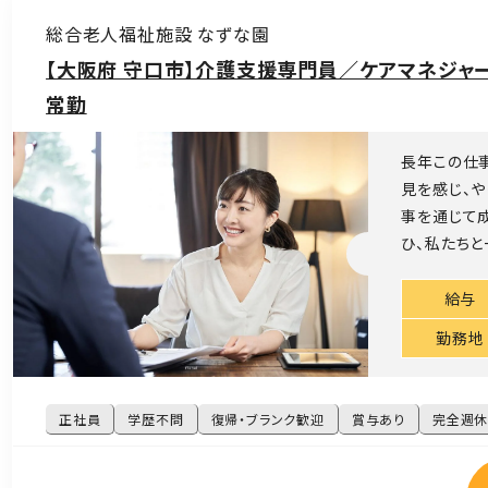
総合老人福祉施設 なずな園
【大阪府 守口市】介護支援専門員／ケアマネジャ
常勤
長年この仕
見を感じ、や
事を通じて
ひ、私たちと
給与
勤務地
正社員
学歴不問
復帰・ブランク歓迎
賞与あり
完全週休