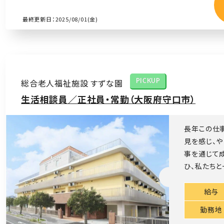
最終更新日：2025/08/01(金)
総合老人福祉施設 すずな園
PICKUP
生活相談員／正社員・常勤（大阪府守口市）
長年この仕
見を感じ、や
事を通じて
ひ、私たちと
給与
勤務地