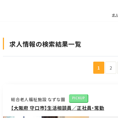
求
求人情報の検索結果一覧
1
2
総合老人福祉施設 なずな園
PICKUP
【大阪府 守口市】生活相談員／正社員・常勤