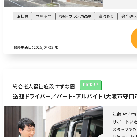
正社員
学歴不問
復帰・ブランク歓迎
賞与あり
完全週休
最終更新日：2025/07/23(水)
総合老人福祉施設 すずな園
PICKUP
送迎ドライバー／パート・アルバイト（大阪市守口
年齢や学歴
サポートい
スタッフでも