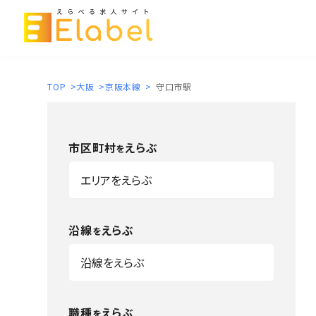
TOP
>
大阪
>
京阪本線
>
守口市駅
市区町村
えらぶ
を
沿線
えらぶ
を
職種
えらぶ
を