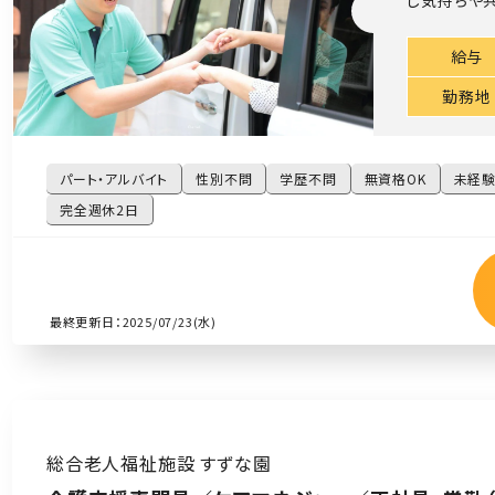
じ気持ちや共
給与
勤務地
パート・アルバイト
性別不問
学歴不問
無資格OK
未経
完全週休2日
最終更新日：2025/07/23(水)
総合老人福祉施設 すずな園