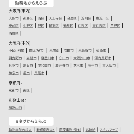
勤務地からえらぶ
大阪府(市内)：
大阪市
都島区
西区
天王寺区
浪速区
淀川区
東淀川区
東成区
生野区
旭区
城東区
鶴見区
住吉区
東住吉区
平野区
西成区
大阪府(市外)：
中区(堺市)
南区(堺市)
泉南郡
吹田市
泉佐野市
柏原市
羽曳野市
高槻市
寝屋川市
守口市
大阪狭山市
河内長野市
貝塚市
高石市
岸和田市
藤井寺市
茨木市
豊中市
東大阪市
和泉市
堺市
八尾市
京都府：
京都市
南区
和歌山県：
和歌山市
#タグからえらぶ
動物病院の求人
時短勤務OK
医療事務・受付
高時給
スキルアップ