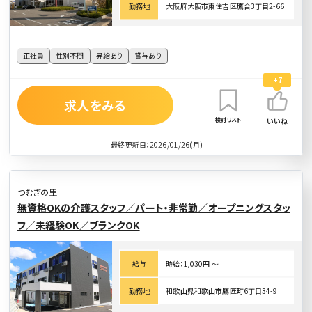
勤務地
大阪府大阪市東住吉区鷹合3丁目2-66
正社員
性別不問
昇給あり
賞与あり
+7
求人をみる
検討リスト
いいね
最終更新日：2026/01/26(月)
つむぎの里
無資格OKの介護スタッフ／パート・非常勤／オープニングスタッ
フ／未経験OK／ブランクOK
給与
時給：1,030円 〜
勤務地
和歌山県和歌山市鷹匠町6丁目34-9