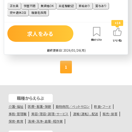
正社員
学歴不問
無資格OK
未経験歓迎
昇給あり
賞与あり
完全週休2日
複数名採用
+14
求人をみる
検討リスト
いいね
最終更新日：2026/01/26(月)
1
職種からえらぶ
介護・福祉
医療・看護・保健
動物病院／ペットサロン
飲食・フード
事務・管理職
美容・理容・調理・サービス
運輸（運転）、配送
販売・接客
保育・教育
清掃・洗浄・倉庫・軽作業