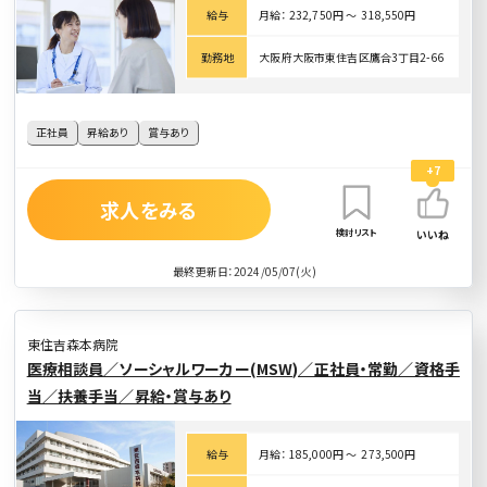
給与
月給： 232,750円 〜 318,550円
勤務地
大阪府大阪市東住吉区鷹合3丁目2-66
正社員
昇給あり
賞与あり
+7
求人をみる
検討リスト
いいね
最終更新日：2024/05/07(火)
東住吉森本病院
医療相談員／ソーシャルワーカー(MSW)／正社員・常勤／資格手
当／扶養手当／昇給・賞与あり
給与
月給： 185,000円 〜 273,500円