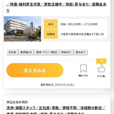
／待遇・福利厚生充実／男性活躍中／昇給・賞与あり／退職金あ
り
給与
月給： 180,000円 〜 273,500円
勤務地
大阪府大阪市東住吉区鷹合3丁目2-66
正社員
無資格OK
復帰・ブランク歓迎
昇給あり
賞与あり
+6
求人をみる
検討リスト
いいね
最終更新日：2024/03/14(木)
東住吉森本病院
洗浄・滅菌スタッフ／正社員・常勤／資格不問／未経験大歓迎／
待遇・福利厚生充実／昇給・賞与あり／退職金あり