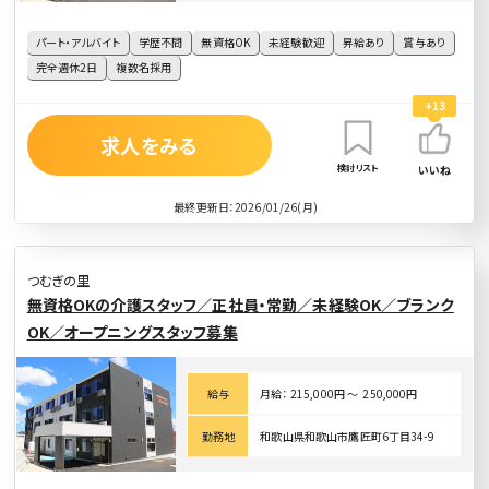
パート・アルバイト
学歴不問
無資格OK
未経験歓迎
昇給あり
賞与あり
完全週休2日
複数名採用
+13
求人をみる
検討リスト
いいね
最終更新日：2026/01/26(月)
つむぎの里
無資格OKの介護スタッフ／正社員・常勤／未経験OK／ブランク
OK／オープニングスタッフ募集
給与
月給： 215,000円 〜 250,000円
勤務地
和歌山県和歌山市鷹匠町6丁目34-9