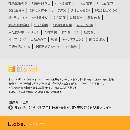
社員登用あり
残業ほぼなし
20代活躍中
30代活躍中
40代活躍中
50代活躍中
ミドル活躍中
シニア応援
週1日からOK
週2,3日からOK
週4日以上OK
交通費支給
女性活躍
制服貸与
服装自由
髪型・髪色自由
シフト自由
研修制度充実
WワークOK
入社祝いボーナス有り
人柄重視
まかないあり
転勤なし
オープニング
日勤のみ可
急募
キャリアチェンジ
飲食の求人
英語を活かせる
中国語を活かせる
在宅勤務
求人サイトElabel（えらべる）では、サービス業界をはじめとした様々な求人情報を取り扱っています。勤務
地・職種・こだわり条件などあなたの希望に合った求人情報を検索していただくことが可能です。
また、登録不要で企業へ直接ご応募を行っていただくことが可能です。
Elabelはあなたの仕事さがしをお手伝いいたします。
関連サービス
ElabelPro【えらべるプロ】- 医療・介護・保育・美容の特化型求人サイト
えらべる求人サイト