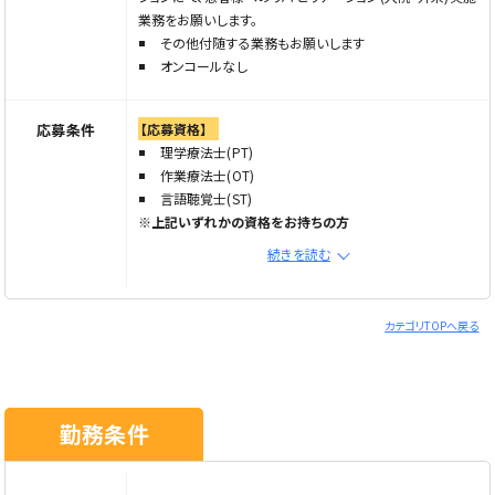
業務をお願いします。
その他付随する業務もお願いします
オンコールなし
応募条件
【応募資格】
理学療法士(PT)
作業療法士(OT)
言語聴覚士(ST)
※上記いずれかの資格をお持ちの方
※普通自動車運転免許(AT可)必須
続きを読む
※経験5年以上の方優遇
【特記事項】
カテゴリTOPへ戻る
ブランク歓迎
経験者大歓迎
学歴不問
年齢不問
勤務条件
新卒OK
職場見学実施中