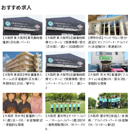
おすすめ求人
【大阪府 東大阪市】愛玩動物看
【大阪府 東大阪市】近畿動物医
【堺市中区】ペットサロン受付・
護師（正社員・パート）
療センターにて医療事務・受付
送迎スタッフ（パート・アルバイ
（正社員）／週2〜3日勤務OK！
ト）未経験OK｜車通勤OK
【大阪市 東成区】特別養護老人
【大阪府 東大阪市】近畿動物医
【大阪府 茨木市】看護師（フル
ホームの正看護師（正社員）／
療センターにて医療事務・受付
タイム）未経験OK／賞与3回／
年間休日120日／駅チカ
（パート・アルバイト）／週2〜
家庭的な環境
3…
【大阪府 茨木市】看護師（パー
【大阪府 豊中市】ガイドヘルパ
【大阪府 豊中市】世話人・支援
ト）週1日〜OK／未経験歓迎
ー／ホームヘルパー（週1回OK
員／アルバイト・パート（未経験
／家庭的な環境
／数時間勤務OK／WワークO
OK／U・Iターン歓迎）
K…