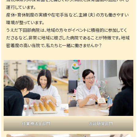
運行しています。
産休・育休制度の実績や在宅手当など、主婦（夫）の方も働きやすい
環境が整っています。
うえだ下田部病院は、地域の方々がイベントに積極的に参加してく
ださるなど、非常に地域に根ざした病院であることが特徴です。地域
密着度の高い当院で、私たちと一緒に働きませんか？
オンコールなし！残業ほぼなし！
理学療法士(PT)／作業療法士(OT)／言語聴覚士
(ST)募集！
作業療法士部門
言語聴覚部門