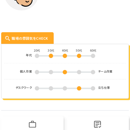
職場の雰囲気をCHECK
20代
30代
40代
50代
60代
年代
個人作業
チーム作業
デスクワーク
立ち仕事