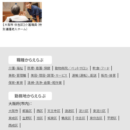
【大阪市 住吉区】介護職員（特
別養護老人ホーム）
職種からえらぶ
介護・福祉
医療・看護・保健
動物病院／ペットサロン
飲食・フード
事務・管理職
美容・理容・調理・サービス
運輸（運転）、配送
販売・接客
保育・教育
清掃・洗浄・倉庫・軽作業
勤務地からえらぶ
大阪府(市内)：
大阪市
都島区
西区
天王寺区
浪速区
淀川区
東淀川区
東成区
生野区
旭区
城東区
鶴見区
住吉区
東住吉区
平野区
西成区