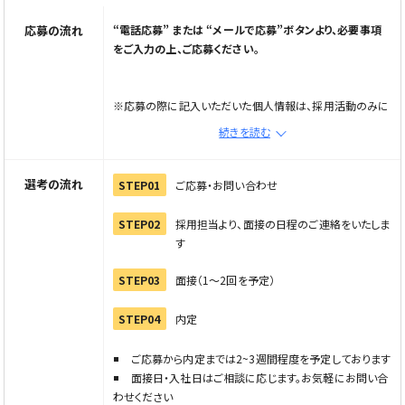
応募の流れ
“電話応募” または “メールで応募”ボタンより、必要事項
をご入力の上、ご応募ください。
※応募の際に記入いただいた個人情報は、採用活動のみに
使用し第三者への開示・提供はいたしません
続きを読む
※メール応募の場合は、メールで応募ボタンから応募フォー
ムへ進み情報を入力の上、直接企業へご連絡ください
※電話でご応募の際は「Elabel（えらべる）を見た」とお伝
選考の流れ
STEP01
ご応募・お問い合わせ
えください
STEP02
採用担当より、面接の日程のご連絡をいたしま
す
STEP03
面接（1〜2回を予定）
STEP04
内定
ご応募から内定までは2~3週間程度を予定しております
面接日・入社日はご相談に応じます。お気軽にお問い合
わせください