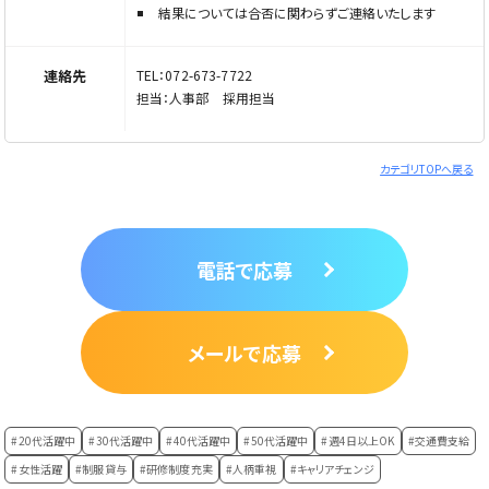
結果については合否に関わらずご連絡いたします
連絡先
TEL：072-673-7722
担当：人事部 採用担当
カテゴリTOPへ戻る
電話で応募
メールで応募
#20代活躍中
#30代活躍中
#40代活躍中
#50代活躍中
#週4日以上OK
#交通費支給
#女性活躍
#制服貸与
#研修制度充実
#人柄重視
#キャリアチェンジ