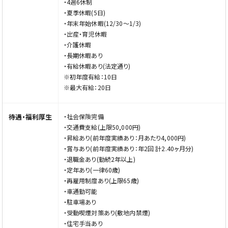
・4週6休制
【言語聴覚士】
・夏季休暇(5日)
基本給：228,100円～279,600円
・年末年始休暇(12/30～1/3)
住宅手当：8,000円～12,000円
・出産・育児休暇
調整手当：500円
・介護休暇
※別途支給
・長期休暇あり
・訪問看護ステーション勤務手当：20,000円
・有給休暇あり(法定通り)
・通勤手当
※初年度有給：10日
・家族手当あり(規定あり)
※最大有給：20日
待遇・福利厚生
・社会保険完備
・交通費支給(上限50,000円)
・昇給あり(前年度実績あり：月あたり4,000円)
・賞与あり(前年度実績あり：年2回 計2.40ヶ月分)
・退職金あり(勤続2年以上)
・定年あり(一律60歳)
・再雇用制度あり(上限65歳)
・車通勤可能
・駐車場あり
・受動喫煙対策あり(敷地内禁煙)
・住宅手当あり