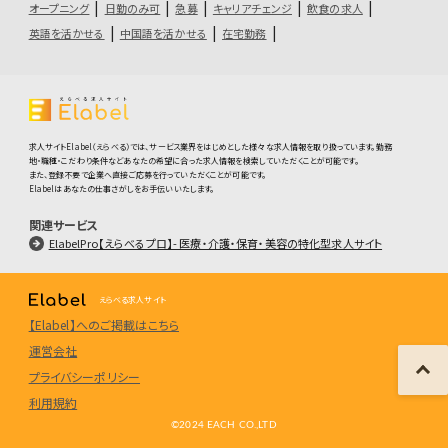
オープニング
日勤のみ可
急募
キャリアチェンジ
飲食の求人
英語を活かせる
中国語を活かせる
在宅勤務
求人サイトElabel（えらべる）では、サービス業界をはじめとした様々な求人情報を取り扱っています。勤務
地・職種・こだわり条件などあなたの希望に合った求人情報を検索していただくことが可能です。
また、登録不要で企業へ直接ご応募を行っていただくことが可能です。
Elabelはあなたの仕事さがしをお手伝いいたします。
関連サービス
ElabelPro【えらべるプロ】- 医療・介護・保育・美容の特化型求人サイト
えらべる求人サイト
【Elabel】へのご掲載はこちら
運営会社
プライバシーポリシー
利用規約
©️2024 EACH CO.,LTD