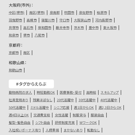
大阪府(市外)：
中区(堺市)
南区(堺市)
泉南郡
吹田市
泉佐野市
柏原市
羽曳野市
高槻市
寝屋川市
守口市
大阪狭山市
河内長野市
貝塚市
高石市
岸和田市
藤井寺市
茨木市
豊中市
東大阪市
和泉市
堺市
八尾市
京都府：
京都市
南区
和歌山県：
和歌山市
#タグからえらぶ
動物病院の求人
時短勤務OK
医療事務・受付
高時給
スキルアップ
社員登用あり
残業ほぼなし
20代活躍中
30代活躍中
40代活躍中
50代活躍中
ミドル活躍中
シニア応援
週1日からOK
週2,3日からOK
週4日以上OK
交通費支給
女性活躍
制服貸与
服装自由
髪型・髪色自由
シフト自由
研修制度充実
WワークOK
入社祝いボーナス有り
人柄重視
まかないあり
転勤なし