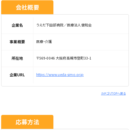
会社概要
企業名
うえだ下田部病院／医療法人健和会
事業概要
医療・介護
所在地
〒569-0046 大阪府高槻市登町33-1
企業URL
https://www.ueda-simo.or.jp
カテゴリTOPへ戻る
応募方法