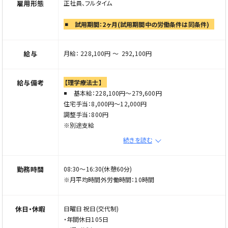
※お気軽にお問い合わせください
雇用形態
正社員、フルタイム
※ご応募の際は「Elabel（エラベル）を見た」とお伝えくださ
試用期間：2ヶ月(試用期間中の労働条件は同条件)
い
給与
月給： 228,100円 〜 292,100円
給与備考
【理学療法士】
基本給：228,100円～279,600円
住宅手当：8,000円～12,000円
調整手当：800円
※別途支給
・通勤手当
続きを読む
・家族手当あり(規定あり)
【作業療法士】
基本給：228,100円～279,600円
勤務時間
08:30〜16:30(休憩60分)
住宅手当：8,000円～12,000円
※月平均時間外労働時間：10時間
調整手当：500円
※別途支給
休日・休暇
日曜日 祝日(交代制)
・通勤手当
・年間休日105日
・家族手当あり(規定あり)