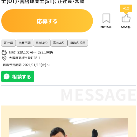
士(OT)・言語聴覚士(ST)）正社員・常勤
+12
応募する
いいね
検討リスト
正社員
学歴不問
昇給あり
賞与あり
複数名採用
月給： 228,100円 〜 292,100円
大阪府高槻市登町33-1
掲載予定期間：
2024/01/19(金) ～
相談する