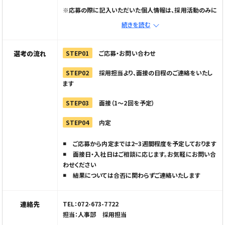
※応募の際に記入いただいた個人情報は、採用活動のみに
使用し第三者への開示・提供はいたしません
続きを読む
※メール応募の場合は、メールで応募ボタンから応募フォ
ームへ進み情報を入力の上、直接企業へご連絡ください
※電話でご応募の際は「Elabel（えらべる）を見た」とお伝
選考の流れ
STEP01
ご応募・お問い合わせ
えください
STEP02
採用担当より、面接の日程のご連絡をいたし
ます
STEP03
面接（1〜2回を予定）
STEP04
内定
ご応募から内定までは2~3週間程度を予定しております
面接日・入社日はご相談に応じます。お気軽にお問い合
わせください
結果については合否に関わらずご連絡いたします
連絡先
TEL：072-673-7722
担当：人事部 採用担当