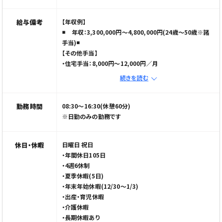
給与備考
【年収例】
年収：3,300,000円〜4,800,000円(24歳～50歳※諸
手当)
【その他手当】
・住宅手当：8,000円〜12,000円／月
・調整手当：800円／月
続きを読む
・資格手当：40,000円
勤務時間
08:30〜16:30(休憩60分)
※日勤のみの勤務です
休日・休暇
日曜日 祝日
・年間休日105日
・4週6休制
・夏季休暇(5日)
・年末年始休暇(12/30～1/3)
・出産・育児休暇
・介護休暇
・長期休暇あり