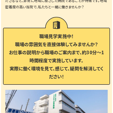
ださるなど、非常に地域に根ざした病院であることが特徴です。地域
密着度の高い当院で、私たちと一緒に働きませんか？
職場見学実施中！
職場の雰囲気を直接体験してみませんか？
お仕事の説明から職場のご案内まで、約30分〜1
時間程度で実施しています。
実際に働く環境を見て、感じて、疑問を解消してく
＼病院・クリニックの薬剤師さん大募集／
ださい！
残業ほぼなし◎有休消化率100パーセント◎