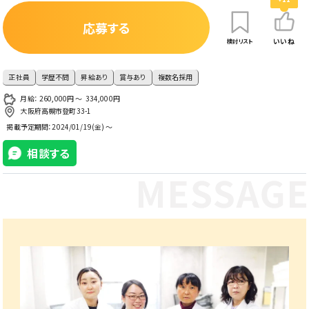
応募する
いいね
検討リスト
正社員
学歴不問
昇給あり
賞与あり
複数名採用
月給： 260,000円 〜 334,000円
大阪府高槻市登町33-1
掲載予定期間：
2024/01/19(金) ～
相談する