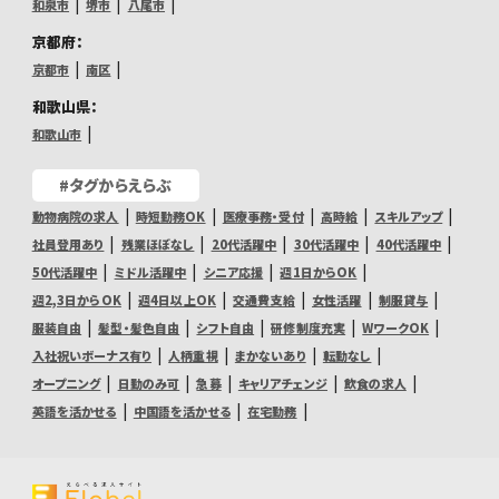
和泉市
堺市
八尾市
京都府：
京都市
南区
和歌山県：
和歌山市
#タグからえらぶ
動物病院の求人
時短勤務OK
医療事務・受付
高時給
スキルアップ
社員登用あり
残業ほぼなし
20代活躍中
30代活躍中
40代活躍中
50代活躍中
ミドル活躍中
シニア応援
週1日からOK
週2,3日からOK
週4日以上OK
交通費支給
女性活躍
制服貸与
服装自由
髪型・髪色自由
シフト自由
研修制度充実
WワークOK
入社祝いボーナス有り
人柄重視
まかないあり
転勤なし
オープニング
日勤のみ可
急募
キャリアチェンジ
飲食の求人
英語を活かせる
中国語を活かせる
在宅勤務