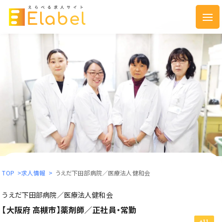
TOP
>
求人情報
>
うえだ下田部病院／医療法人健和会
うえだ下田部病院／医療法人健和会
【大阪府 高槻市】薬剤師／正社員・常勤
+11