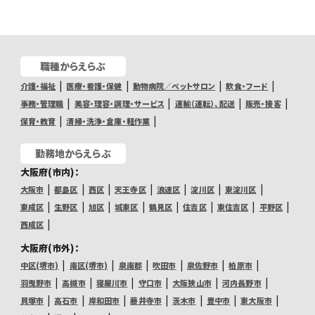
職種からえらぶ
介護・福祉
医療・看護・保健
動物病院／ペットサロン
飲食・フード
事務・管理職
美容・理容・調理・サービス
運輸（運転）、配送
販売・接客
保育・教育
清掃・洗浄・倉庫・軽作業
勤務地からえらぶ
大阪府(市内)：
大阪市
都島区
西区
天王寺区
浪速区
淀川区
東淀川区
東成区
生野区
旭区
城東区
鶴見区
住吉区
東住吉区
平野区
西成区
大阪府(市外)：
中区(堺市)
南区(堺市)
泉南郡
吹田市
泉佐野市
柏原市
羽曳野市
高槻市
寝屋川市
守口市
大阪狭山市
河内長野市
貝塚市
高石市
岸和田市
藤井寺市
茨木市
豊中市
東大阪市