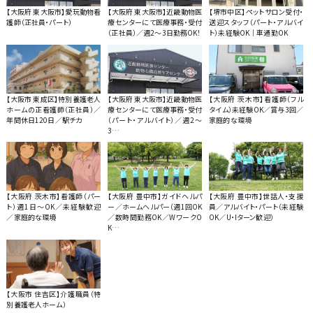
【大阪府 東大阪市】愛玩動物看
【大阪府 東大阪市】近畿動物医
【堺市中区】ペットサロン受付・
護師（正社員・パート）
療センターにて医療事務・受付
送迎スタッフ（パート・アルバイ
（正社員）／週2〜3日勤務OK！
ト）未経験OK｜車通勤OK
【大阪市 東成区】特別養護老人
【大阪府 東大阪市】近畿動物医
【大阪府 茨木市】看護師（フル
ホームの正看護師（正社員）／
療センターにて医療事務・受付
タイム）未経験OK／賞与3回／
年間休日120日／駅チカ
（パート・アルバイト）／週2〜
家庭的な環境
3…
【大阪府 茨木市】看護師（パー
【大阪府 豊中市】ガイドヘルパ
【大阪府 豊中市】世話人・支援
ト）週1日〜OK／未経験歓迎
ー／ホームヘルパー（週1回OK
員／アルバイト・パート（未経験
／家庭的な環境
／数時間勤務OK／WワークO
OK／U・Iターン歓迎）
K…
【大阪市 住吉区】介護職員（特
別養護老人ホーム）