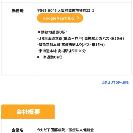
勤務地
〒569-0046 大阪府高槻市登町33-1
GoogleMapで見る
勤務地最寄り駅：
・ＪＲ東海道本線(米原－神戸) 高槻駅より(バス・車15分)
・阪急京都本線 高槻市駅より(バス・車15分)
・東海道本線 高槻駅より車20分
車通勤OK◎
カテゴリTOPへ戻る
会社概要
企業名
うえだ下田部病院／医療法人健和会