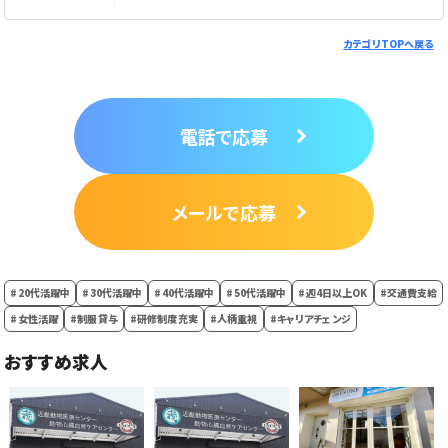
カテゴリTOPへ戻る
電話で応募
メールで応募
#20代活躍中
#30代活躍中
#40代活躍中
#50代活躍中
#週4日以上OK
#交通費支給
#女性活躍
#制服貸与
#研修制度充実
#人柄重視
#キャリアチェンジ
おすすめ求人