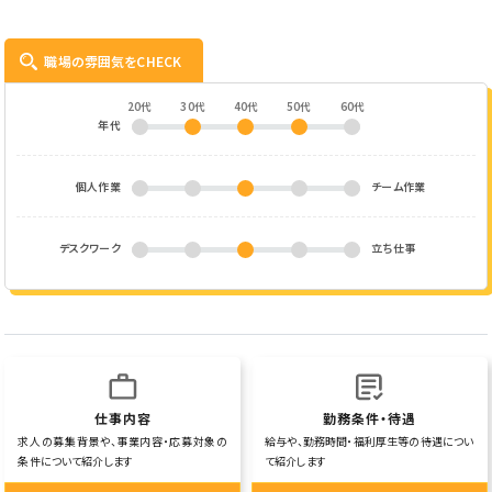
職場の雰囲気をCHECK
20代
30代
40代
50代
60代
年代
個人作業
チーム作業
デスクワーク
立ち仕事
仕事内容
勤務条件・待遇
求人の募集背景や、事業内容・応募対象の
給与や、勤務時間・福利厚生等の待遇につい
条件について紹介します
て紹介します