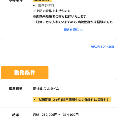
薬剤師(PT)
※上記の資格をお持ちの方
※調剤未経験者の方も歓迎いたします。
※研修に力を入れていますので、病院勤務が未経験の方も
安心です。
続きを読む
【特記事項】
ブランク歓迎
カテゴリTOPへ戻る
経験者大歓迎
年齢不問
新卒OK
勤務条件
職場見学実施中
※お気軽にお問い合わせください
※ご応募の際は「Elabel（エラベル）を見た」とお伝えくださ
雇用形態
正社員、フルタイム
い
試用期間：2ヶ月(試用期間中の労働条件は同条件)
給与
月給： 260,000円 〜 334,000円