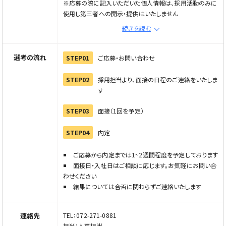
※応募の際に記入いただいた個人情報は、採用活動のみに
使用し第三者への開示・提供はいたしません
※電話応募の場合は、メールで応募ボタンから応募フォーム
続きを読む
へ進み情報を入力の上、直接企業へご連絡ください
※電話でご応募の際は「Elabel（えらべる）を見た」とお伝
えください
選考の流れ
STEP01
ご応募・お問い合わせ
STEP02
採用担当より、面接の日程のご連絡をいたしま
す
STEP03
面接（1回を予定）
STEP04
内定
ご応募から内定までは1~2週間程度を予定しております
面接日・入社日はご相談に応じます。お気軽にお問い合
わせください
結果については合否に関わらずご連絡いたします
連絡先
TEL：072-271-0881
担当：人事担当