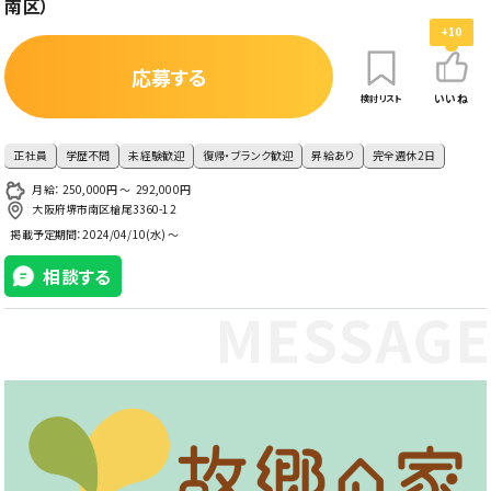
南区）
+10
応募する
いいね
検討リスト
正社員
学歴不問
未経験歓迎
復帰・ブランク歓迎
昇給あり
完全週休2日
月給： 250,000円 〜 292,000円
大阪府堺市南区槍尾3360-12
掲載予定期間：
2024/04/10(水) ～
相談する