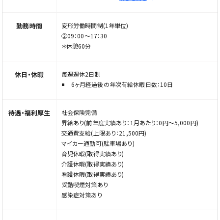
昇給 1月あたり：0円〜5,000円(前年度実績)
＊経験・能力を考慮して給料を決定します
勤務時間
変形労働時間制(1年単位)
②09：00〜17：30
＊休憩60分
休日・休暇
毎週週休2日制
6ヶ月経過後の年次有給休暇日数：10日
待遇・福利厚生
社会保険完備
昇給あり(前年度実績あり：1月あたり：0円〜5,000円)
交通費支給(上限あり：21,500円)
マイカー通勤可(駐車場あり)
育児休暇(取得実績あり)
介護休暇(取得実績あり)
看護休暇(取得実績あり)
受動喫煙対策あり
感染症対策あり