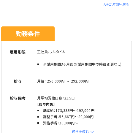
＊年齢制限該当事由 定年を上限
カテゴリTOPへ戻る
こんな方はぜひご応募ください！
・経験はあるが居宅ケアマネの業務が未経験の方
・スキルアップを目指したい方
勤務条件
・長く安定して働きたい方
・人と接することが好きな方
※ご応募の際は「Elabel（エラベル）を見た」とお伝えくださ
雇用形態
正社員、フルタイム
い
※試用期間3ヶ月あり(試用期間中の時給変更なし)
給与
月給： 250,000円 〜 292,000円
給与備考
月平均労働日数：21.5日
【給与内訳】
基本給：173,333円〜192,000円
調整手当：56,667円〜80,000円
資格手当：20,000円〜
通勤手当：上限21,500円
続きを読む