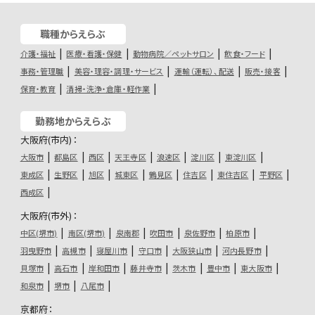
職種からえらぶ
介護・福祉
医療・看護・保健
動物病院／ペットサロン
飲食・フード
事務・管理職
美容・理容・調理・サービス
運輸（運転）、配送
販売・接客
保育・教育
清掃・洗浄・倉庫・軽作業
勤務地からえらぶ
大阪府(市内)：
大阪市
都島区
西区
天王寺区
浪速区
淀川区
東淀川区
東成区
生野区
旭区
城東区
鶴見区
住吉区
東住吉区
平野区
西成区
大阪府(市外)：
中区(堺市)
南区(堺市)
泉南郡
吹田市
泉佐野市
柏原市
羽曳野市
高槻市
寝屋川市
守口市
大阪狭山市
河内長野市
貝塚市
高石市
岸和田市
藤井寺市
茨木市
豊中市
東大阪市
和泉市
堺市
八尾市
京都府：