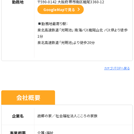
勤務地
〒590-0142 大阪府堺市南区槍尾3360-12
GoogleMapで見る
勤務地最寄り駅：
泉北高速鉄道「光明池」 南海バス槍尾山北 バス停より徒歩
1分
泉北高速鉄道「光明池」より徒歩20分
カテゴリTOPへ戻る
会社概要
企業名
故郷の家／社会福祉法人こころの家族
事業概要
介護・福祉