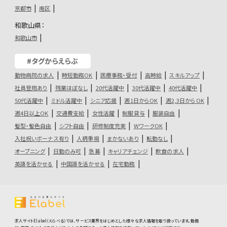
京都市
南区
和歌山県：
和歌山市
#タグからえらぶ
動物病院の求人
時短勤務OK
医療事務・受付
高時給
スキルアップ
社員登用あり
残業ほぼなし
20代活躍中
30代活躍中
40代活躍中
50代活躍中
ミドル活躍中
シニア応援
週1日からOK
週2,3日からOK
週4日以上OK
交通費支給
女性活躍
制服貸与
服装自由
髪型・髪色自由
シフト自由
研修制度充実
WワークOK
入社祝いボーナス有り
人柄重視
まかないあり
転勤なし
オープニング
日勤のみ可
急募
キャリアチェンジ
飲食の求人
英語を活かせる
中国語を活かせる
在宅勤務
求人サイトElabel（えらべる）では、サービス業界をはじめとした様々な求人情報を取り扱っています。勤務