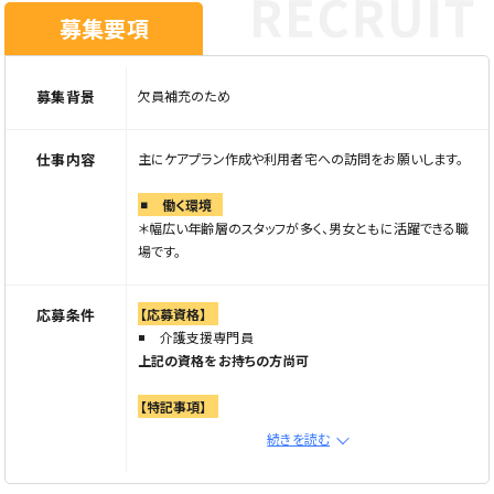
募集要項
募集背景
欠員補充のため
仕事内容
主にケアプラン作成や利用者宅への訪問をお願いします。
働く環境
＊幅広い年齢層のスタッフが多く、男女ともに活躍できる職
場です。
応募条件
【応募資格】
介護支援専門員
上記の資格をお持ちの方尚可
【特記事項】
未経験歓迎
続きを読む
学歴不問
＊年齢制限あり(61歳以下)