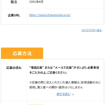
設立
1991年4月
企業URL
https://rapport-kuminoki.or.jp/
カテゴリTOPへ戻る
応募方法
応募の流れ
“電話応募” または “メールで応募”ボタンより、必要事項
をご入力の上、ご応募ください。
※応募の際に記入いただいた個人情報は、採用活動のみに
使用し第三者への開示・提供はいたしません
※電話応募の場合は、電話で応募ボタンから直接企業へご
続きを読む
連絡ください
※メール応募の場合は、"メールで応募"ボタンから応募フォ