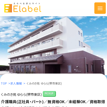
TOP
>
求人情報
>
くみのき苑 ゆらら(堺市東区)
くみのき苑 ゆらら(堺市東区)
PICKUP
介護職員(正社員・パート)／無資格OK／未経験OK／資格取得