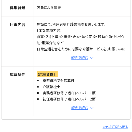
募集背景
欠員による募集
仕事内容
施設にて、利用者様介護業務をお願いします。
【主な業務内容】
食事・入浴・清拭・排泄・更衣・体位変換・移動介助・外出介
助・服薬介助など
日常生活を営むために必要な介護サービスを、お願いいた
します。
続きを読む
勤務先について、堺市東区エリアの施設を同時募集してお
ります。
応募条件
【応募資格】
特別養護老人ホーム／ショートステイ／デイサービスセンタ
※無資格でも応募可
ー／介護付き有料法人ホーム
介護福祉士
希望の施設につきましては、応募の際お申し付けください。
実務者研修修了者(旧ヘルパー1級)
初任者研修修了者(旧ヘルパー2級)
無資格・未経験の方
上記いずれかの資格をお持ちの方は尚可
続きを読む
※働きながら資格取得することが可能(実務者研修受講無
料です！)
【特記事項】
※資格所有者、経験者の方ももちろん大歓迎
無資格・未経験・ブランク歓迎
カテゴリTOPへ戻る
経験者歓迎