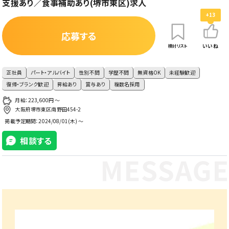
支援あり／食事補助あり(堺市東区)求人
+13
応募する
いいね
検討リスト
正社員
パート・アルバイト
性別不問
学歴不問
無資格OK
未経験歓迎
復帰・ブランク歓迎
昇給あり
賞与あり
複数名採用
月給：223,600円 〜
大阪府堺市東区南野田454-2
掲載予定期間：
2024/08/01(木) ～
相談する