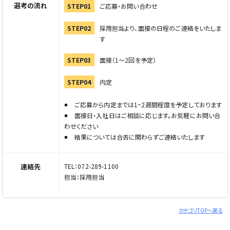
ームへ進み情報を入力の上、直接企業へご連絡ください
選考の流れ
STEP01
ご応募・お問い合わせ
※電話でご応募の際は「Elabel（えらべる）を見た」とお伝
えください
STEP02
採用担当より、面接の日程のご連絡をいたしま
す
STEP03
面接（1〜2回を予定）
STEP04
内定
ご応募から内定までは1~2週間程度を予定しております
面接日・入社日はご相談に応じます。お気軽にお問い合
わせください
結果については合否に関わらずご連絡いたします
連絡先
TEL：072-289-1100
担当：採用担当
カテゴリTOPへ戻る