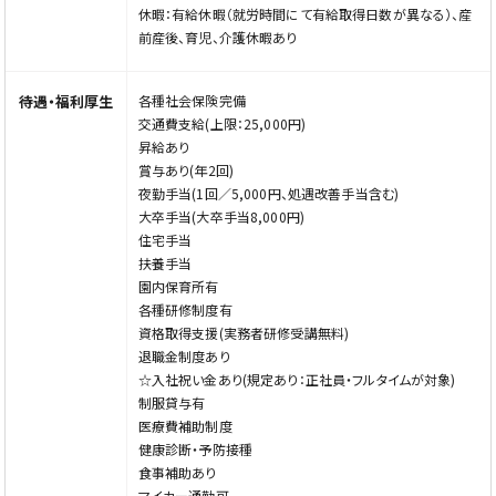
休暇：有給休暇（就労時間にて有給取得日数が異なる）、産
前産後、育児、介護休暇あり
待遇・福利厚生
各種社会保険完備
交通費支給(上限：25,000円)
昇給あり
賞与あり(年2回)
夜勤手当(1回／5,000円、処遇改善手当含む)
大卒手当(大卒手当8,000円)
住宅手当
扶養手当
園内保育所有
各種研修制度有
資格取得支援(実務者研修受講無料)
退職金制度あり
☆入社祝い金あり(規定あり：正社員・フルタイムが対象)
制服貸与有
医療費補助制度
健康診断・予防接種
食事補助あり
マイカー通勤可