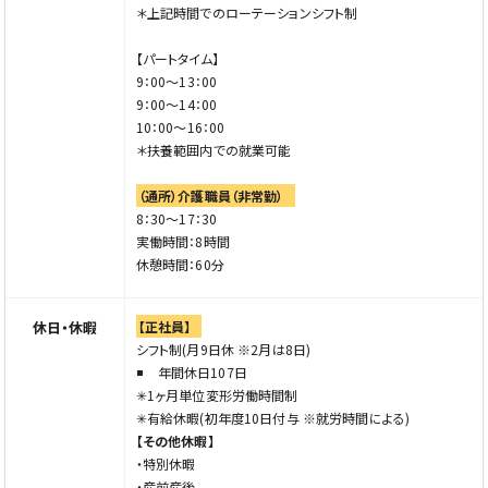
＊上記時間でのローテーションシフト制
【パートタイム】
9：00～13：00
9：00～14：00
10：00～16：00
＊扶養範囲内での就業可能
（通所）介護職員（非常勤）
8：30～17：30
実働時間：8時間
休憩時間：60分
休日・休暇
【正社員】
シフト制(月9日休 ※2月は8日)
年間休日107日
✳︎1ヶ月単位変形労働時間制
✳︎有給休暇(初年度10日付与 ※就労時間による)
【その他休暇】
・特別休暇
・産前産後