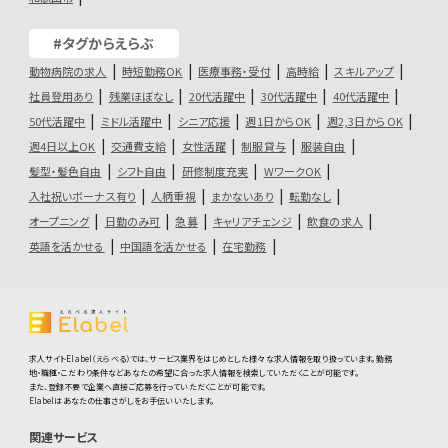
#タグからえらぶ
動物病院の求人
時短勤務OK
医療事務・受付
高時給
スキルアップ
社員登用あり
残業ほぼなし
20代活躍中
30代活躍中
40代活躍中
50代活躍中
ミドル活躍中
シニア応援
週1日からOK
週2,3日からOK
週4日以上OK
交通費支給
女性活躍
制服貸与
服装自由
髪型・髪色自由
シフト自由
研修制度充実
WワークOK
入社祝いボーナス有り
人柄重視
まかないあり
転勤なし
オープニング
日勤のみ可
急募
キャリアチェンジ
飲食の求人
英語を活かせる
中国語を活かせる
在宅勤務
求人サイトElabel（えらべる）では、サービス業界をはじめとした様々な求人情報を取り扱っています。勤務
地・職種・こだわり条件などあなたの希望に合った求人情報を検索していただくことが可能です。
また、登録不要で企業へ直接ご応募を行っていただくことが可能です。
Elabelはあなたの仕事さがしをお手伝いいたします。
関連サービス