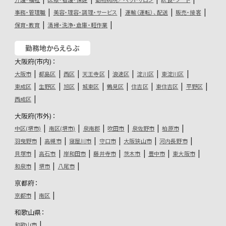
事務・管理職
美容・理容・調理・サービス
運輸（運転）、配送
販売・接客
保育・教育
清掃・洗浄・倉庫・軽作業
勤務地からえらぶ
大阪府(市内)：
大阪市
都島区
西区
天王寺区
浪速区
淀川区
東淀川区
東成区
生野区
旭区
城東区
鶴見区
住吉区
東住吉区
平野区
西成区
大阪府(市外)：
中区(堺市)
南区(堺市)
泉南郡
吹田市
泉佐野市
柏原市
羽曳野市
高槻市
寝屋川市
守口市
大阪狭山市
河内長野市
貝塚市
高石市
岸和田市
藤井寺市
茨木市
豊中市
東大阪市
和泉市
堺市
八尾市
京都府：
京都市
南区
和歌山県：
和歌山市