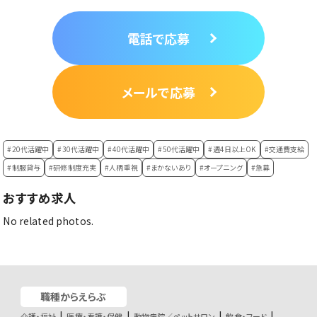
電話で応募
メールで応募
#20代活躍中
#30代活躍中
#40代活躍中
#50代活躍中
#週4日以上OK
#交通費支給
#制服貸与
#研修制度充実
#人柄重視
#まかないあり
#オープニング
#急募
おすすめ求人
No related photos.
職種からえらぶ
介護・福祉
医療・看護・保健
動物病院／ペットサロン
飲食・フード