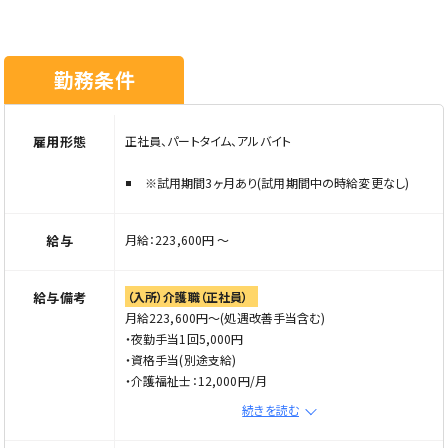
ここがやりがい！
学歴・年齢・性別不問
頑張りはしっかり評価している職場のため、やりがいを感じ
ることができます。
こんな方はぜひご応募ください！
勤務条件
・新しい環境で一からスタートしたい方
働く環境
・転職を考えている方
スタッフも助け合い、仕事に取り組んでいますので新人の方
・介護の仕事が好きな方
のフォローもしっかりしています。
・人と接することが好きな方
雇用形態
正社員、パートタイム、アルバイト
住宅手当や扶養手当など、転職で引越しされても嬉しい手
・安定して長く働きたい方
当あり♪
※試用期間3ヶ月あり(試用期間中の時給変更なし)
【フェイスブック更新中】
※ご応募の際は「Elabel(エラベル)」を見た。とお伝えくださ
デイサービスくみのき苑ゆらら
い。
給与
月給：223,600円 〜
エコハウスゆらら
【ブログ更新中】
給与備考
（入所）介護職（正社員）
特別養護老人ホームくみのき苑ゆらら
月給223,600円～(処遇改善手当含む)
・夜勤手当1回5,000円
・資格手当(別途支給)
※電話応募の際は「Elabel(えらべる求人サイト)」を見た。と
・介護福祉士：12,000円/月
お伝えください。
・実務者研修：6,000円/月
続きを読む
・初任者研修：3,000円/月