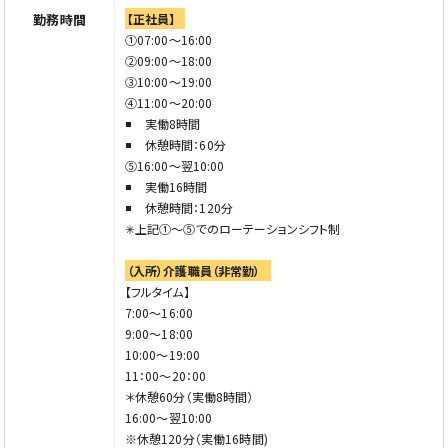
（入所）介護職員(非常勤)
勤務時間
【正社員】
時給：1,260円〜
①07:00〜16:00
＊資格、就労時間にて時給変動あり
②09:00〜18:00
③10:00〜19:00
（通所）介護職員（非常勤）
④11:00〜20:00
時給：1,260円〜
実働8時間
※資格、就労時間にて時給変動あり（送迎業務可能職員は
休憩時間：60分
時給アップ）
⑤16:00〜翌10:00
実働16時間
休憩時間：120分
✳︎上記①〜⑤でのローテーションシフト制
（入所）介護職員（非常勤）
【フルタイム】
7:00～16:00
9:00～18:00
10:00～19:00
11：00～20：00
＊休憩60分（実働8時間）
16:00～翌10:00
※休憩120分（実働16時間)