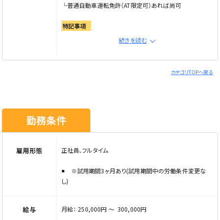
└普通自動車運転免許（AT限定可）あれば尚可
特記事項
■年齢・学歴不問
続きを読む
人柄重視での採用です！経験がなくてもしっかり育てていく
環境があります。
カテゴリTOPへ戻る
こんな方はぜひご応募ください！
☆プライベートも充実させたい方（土日休み）
☆資格を所持している方で転職を考えられてる方
勤務条件
※ご応募の際は「Elabel（エラベル）を見た」とお伝えくださ
い
雇用形態
正社員、フルタイム
※試用期間3ヶ月あり(試用期間中の労働条件変更な
し)
給与
月給： 250,000円 〜 300,000円