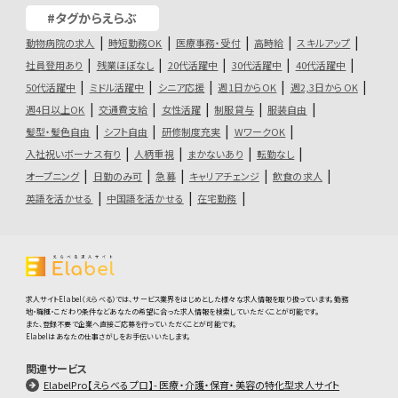
#タグからえらぶ
動物病院の求人
時短勤務OK
医療事務・受付
高時給
スキルアップ
社員登用あり
残業ほぼなし
20代活躍中
30代活躍中
40代活躍中
50代活躍中
ミドル活躍中
シニア応援
週1日からOK
週2,3日からOK
週4日以上OK
交通費支給
女性活躍
制服貸与
服装自由
髪型・髪色自由
シフト自由
研修制度充実
WワークOK
入社祝いボーナス有り
人柄重視
まかないあり
転勤なし
オープニング
日勤のみ可
急募
キャリアチェンジ
飲食の求人
英語を活かせる
中国語を活かせる
在宅勤務
求人サイトElabel（えらべる）では、サービス業界をはじめとした様々な求人情報を取り扱っています。勤務
地・職種・こだわり条件などあなたの希望に合った求人情報を検索していただくことが可能です。
また、登録不要で企業へ直接ご応募を行っていただくことが可能です。
Elabelはあなたの仕事さがしをお手伝いいたします。
関連サービス
ElabelPro【えらべるプロ】- 医療・介護・保育・美容の特化型求人サイト