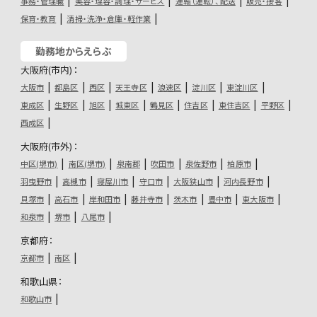
事務・管理職
美容・理容・調理・サービス
運輸（運転）、配送
販売・接客
保育・教育
清掃・洗浄・倉庫・軽作業
勤務地からえらぶ
大阪府(市内)：
大阪市
都島区
西区
天王寺区
浪速区
淀川区
東淀川区
東成区
生野区
旭区
城東区
鶴見区
住吉区
東住吉区
平野区
西成区
大阪府(市外)：
中区(堺市)
南区(堺市)
泉南郡
吹田市
泉佐野市
柏原市
羽曳野市
高槻市
寝屋川市
守口市
大阪狭山市
河内長野市
貝塚市
高石市
岸和田市
藤井寺市
茨木市
豊中市
東大阪市
和泉市
堺市
八尾市
京都府：
京都市
南区
和歌山県：
和歌山市