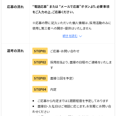
応募の流れ
“電話応募” または “メールで応募”ボタンより、必要事項
をご入力の上、ご応募ください。
※応募の際に記入いただいた個人情報は、採用活動のみに
使用し第三者への開示・提供はいたしません
※メール応募の場合は、メールで応募ボタンから応募フォー
続きを読む
ムへ進み情報を入力の上、直接企業へご連絡ください
※電話でご応募の際は「Elabel（えらべる）を見た」とお伝
えください
選考の流れ
STEP01
ご応募・お問い合わせ
STEP02
採用担当より、面接の日程のご連絡をいたしま
す
STEP03
面接（1回を予定）
STEP04
内定
ご応募から内定までは1週間程度を予定しております
面接日・入社日はご相談に応じます。お気軽にお問い合
わせください