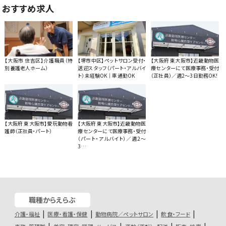
おすすめ求人
【大阪市 住吉区】介護職員（特
【堺市中区】ペットサロン受付・
【大阪府 東大阪市】近畿動物医
別養護老人ホーム）
送迎スタッフ（パート・アルバイ
療センターにて医療事務・受付
ト）未経験OK｜車通勤OK
（正社員）／週2〜3日勤務OK！
【大阪府 東大阪市】愛玩動物看
【大阪府 東大阪市】近畿動物医
護師（正社員・パート）
療センターにて医療事務・受付
（パート・アルバイト）／週2〜
3…
職種からえらぶ
介護・福祉
医療・看護・保健
動物病院／ペットサロン
飲食・フード