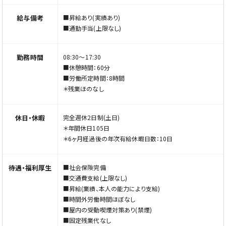
給与備考
■昇給あり(実績あり)
■通勤手当(上限なし)
勤務時間
08:30～17:30
■休憩時間：60分
■労働所定時間：8時間
＊残業ほのなし
休日・休暇
完全週休2日制(土日)
＊年間休日105日
＊6ヶ月経過後の年次有給休暇日数：10日
待遇・福利厚生
■社会保険完備
■交通費支給(上限なし)
■昇給(業績、本人の能力により支給)
■時間外労働時間ほぼなし
■屋内の受動喫煙対策あり(禁煙)
■固定残業代なし