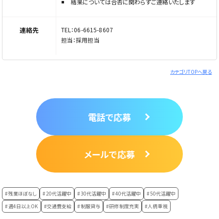
結果については合否に関わらずご連絡いたします
連絡先
TEL：06-6615-8607
担当：採用担当
カテゴリTOPへ戻る
電話で応募
メールで応募
#残業ほぼなし
#20代活躍中
#30代活躍中
#40代活躍中
#50代活躍中
#週4日以上OK
#交通費支給
#制服貸与
#研修制度充実
#人柄重視