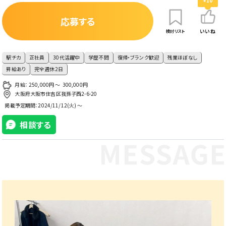
+10
応募する
いいね
検討リスト
駅チカ
正社員
30代活躍中
学歴不問
復帰・ブランク歓迎
残業ほぼなし
昇給あり
完全週休2日
月給： 250,000円 〜 300,000円
大阪府大阪市住吉区我孫子西2-6-20
掲載予定期間：
2024/11/12(火) ～
相談する