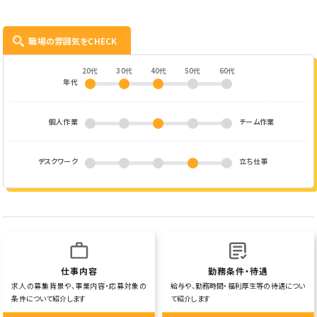
職場の雰囲気をCHECK
20代
30代
40代
50代
60代
年代
個人作業
チーム作業
デスクワーク
立ち仕事
仕事内容
勤務条件・待遇
求人の募集背景や、事業内容・応募対象の
給与や、勤務時間・福利厚生等の待遇につい
条件について紹介します
て紹介します