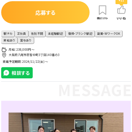
+11
応募する
いいね
検討リスト
駅チカ
正社員
性別不問
未経験歓迎
復帰・ブランク歓迎
副業・WワークOK
昇給あり
賞与あり
月給：238,000円 〜
大阪府八尾市恩智中町3丁目140番の3
掲載予定期間：
2024/11/22(金) ～
相談する