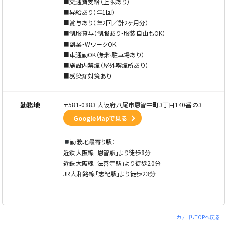
■交通費支給（上限あり）
■昇給あり（年1回）
■賞与あり（年2回／計2ヶ月分）
■制服貸与（制服あり・服装自由もOK）
■副業・WワークOK
■車通勤OK（無料駐車場あり）
■施設内禁煙（屋外喫煙所あり）
■感染症対策あり
勤務地
〒581-0883 大阪府八尾市恩智中町3丁目140番の3
GoogleMapで見る
勤務地最寄り駅：
近鉄大阪線「恩智駅」より徒歩8分
近鉄大阪線「法善寺駅」より徒歩20分
JR大和路線「志紀駅」より徒歩23分
カテゴリTOPへ戻る