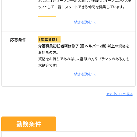
2025年1月オープン予定の新しい施設で、オープニングスタ
ッフとして一緒にスタートできる仲間を募集しています。
働く環境
続きを読む
☆ スタッフ一人ひとりの意見や想いを大切にしています。
☆ 初任者研修以上の資格をお持ちであれば、未経験・ブラ
ンクのある方も歓迎！
応募条件
【応募資格】
☆ 昇給・賞与あり、頑張りをしっかり評価します。
介護職員初任者研修修了（旧ヘルパー2級）以上
の資格を
☆ 服装・髪型・髪色自由！あなたらしく働ける環境です。
お持ちの方。
☆ ライフスタイルに合わせて勤務時間を選べます。
資格をお持ちであれば、未経験の方やブランクのある方も
☆ 副業・WワークもOK！柔軟な働き方が可能です。
大歓迎です！
新しい環境で、あなたの「やってみたい」を一緒に形にしてい
続きを読む
きましょう♪
【あれば活かせる資格】
・介護福祉士実務者研修修了資格
電話応募の際は「Elabel(えらべる求人サイト)」を見た。とお
・介護福祉士資格
カテゴリTOPへ戻る
伝えください。
※いずれかの資格をお持ちの方は優遇いたします。
【こんな方を歓迎します】
・U・Iターン、リスタートを考えている方
勤務条件
・明るく前向きに人と関わることが好きな方
・子育て中で復職を目指す方
・資格を活かしてキャリアアップしたい方