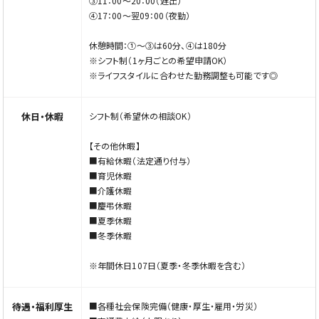
③11：00〜20：00（遅出）
・夜勤手当：回数により別途支給
④17：00〜翌09：00（夜勤）
＜その他＞
休憩時間：①〜③は60分、④は180分
・昇給あり／賞与あり（業績・実績による）
※シフト制（1ヶ月ごとの希望申請OK）
・固定残業時間を超える勤務や休日出勤・深夜労働について
※ライフスタイルに合わせた勤務調整も可能です◎
は割増賃金を追加で支給
休日・休暇
シフト制（希望休の相談OK）
【その他休暇】
■有給休暇（法定通り付与）
■育児休暇
■介護休暇
■慶弔休暇
■夏季休暇
■冬季休暇
※年間休日107日（夏季・冬季休暇を含む）
待遇・福利厚生
■各種社会保険完備（健康・厚生・雇用・労災）