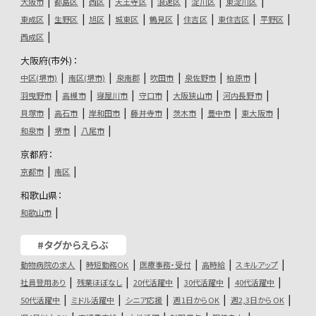
大阪市
都島区
西区
天王寺区
浪速区
淀川区
東淀川区
東成区
生野区
旭区
城東区
鶴見区
住吉区
東住吉区
平野区
西成区
大阪府(市外)：
中区(堺市)
南区(堺市)
泉南郡
吹田市
泉佐野市
柏原市
羽曳野市
高槻市
寝屋川市
守口市
大阪狭山市
河内長野市
貝塚市
高石市
岸和田市
藤井寺市
茨木市
豊中市
東大阪市
和泉市
堺市
八尾市
京都府：
京都市
南区
和歌山県：
和歌山市
#タグからえらぶ
動物病院の求人
時短勤務OK
医療事務・受付
高時給
スキルアップ
社員登用あり
残業ほぼなし
20代活躍中
30代活躍中
40代活躍中
50代活躍中
ミドル活躍中
シニア応援
週1日からOK
週2,3日からOK