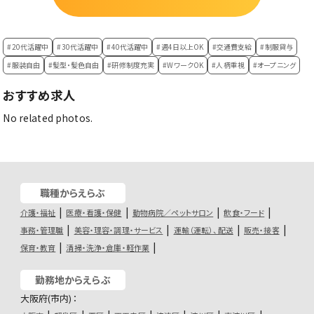
#20代活躍中
#30代活躍中
#40代活躍中
#週4日以上OK
#交通費支給
#制服貸与
#服装自由
#髪型・髪色自由
#研修制度充実
#WワークOK
#人柄重視
#オープニング
おすすめ求人
No related photos.
職種からえらぶ
介護・福祉
医療・看護・保健
動物病院／ペットサロン
飲食・フード
事務・管理職
美容・理容・調理・サービス
運輸（運転）、配送
販売・接客
保育・教育
清掃・洗浄・倉庫・軽作業
勤務地からえらぶ
大阪府(市内)：