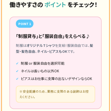
働きやすさの
ポイント
をチェック！
利用者様と一緒に笑顔をつくる介護スタッフ募
集◎
POINT 1
「制服貸与」と「服装自由」をえらべる♪
制服は
オリジナルTシャツ
を支給！服装自由では、
髪
型・髪色自由
、
ネイル・ピアスもOK
です。
制服 or 服装自由を選択可能
ネイルは長いもの以外OK
ピアスはお仕事に支障の出ないデザインならOK
※安全配慮のため、業務に支障のある装飾はお控
えください。