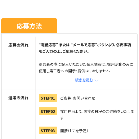
応募方法
応募の流れ
“電話応募” または “メールで応募”ボタンより、必要事項
をご入力の上、ご応募ください。
※応募の際に記入いただいた個人情報は、採用活動のみに
使用し第三者への開示・提供はいたしません
※メール応募の場合は、メールで応募ボタンから応募フォー
続きを読む
ムへ進み情報を入力の上、直接企業へご連絡ください
※電話でご応募の際は「Elabel（えらべる）を見た」とお伝
えください
選考の流れ
STEP01
ご応募・お問い合わせ
STEP02
採用担当より、面接の日程のご連絡をいたしま
す
STEP03
面接（1回を予定）