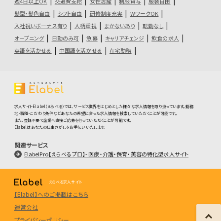
週4日以上OK
交通費支給
女性活躍
制服貸与
服装自由
髪型・髪色自由
シフト自由
研修制度充実
WワークOK
入社祝いボーナス有り
人柄重視
まかないあり
転勤なし
オープニング
日勤のみ可
急募
キャリアチェンジ
飲食の求人
英語を活かせる
中国語を活かせる
在宅勤務
求人サイトElabel（えらべる）では、サービス業界をはじめとした様々な求人情報を取り扱っています。勤務
地・職種・こだわり条件などあなたの希望に合った求人情報を検索していただくことが可能です。
また、登録不要で企業へ直接ご応募を行っていただくことが可能です。
Elabelはあなたの仕事さがしをお手伝いいたします。
関連サービス
ElabelPro【えらべるプロ】- 医療・介護・保育・美容の特化型求人サイト
えらべる求人サイト
【Elabel】へのご掲載はこちら
運営会社
プライバシーポリシー