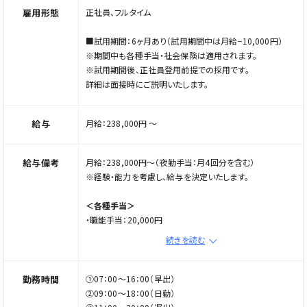
雇用形態
正社員、フルタイム
20〜40代のスタッフが活躍中！
新しい環境でチャレンジしたい方も、経験を活かして次のス
■試用期間：6ヶ月あり（試用期間中は月給−10,000円）
テージを目指したい方も、ぜひお気軽にご応募ください♪
※期間中も各種手当・社会保険は適用されます。
※試用期間後、正社員登用前提での採用です。
※ご応募の際は「Elabel（エラベル）を見た」とお伝えくださ
詳細は面接時にご説明いたします。
い
給与
月給：238,000円 〜
給与備考
月給：238,000円〜（夜勤手当：月4回分を含む）
※経験・能力を考慮し、給与を決定いたします。
＜各種手当＞
・職能手当：20,000円
・資格手当：10,000〜20,000円
続きを読む
└ 初任者研修修了者：10,000円
└ 実務者研修修了者：15,000円
└ 介護福祉士：20,000円
勤務時間
①07：00〜16：00（早出）
・固定残業手当：30,000円（10時間分）
②09：00〜18：00（日勤）
※超過分は別途支給