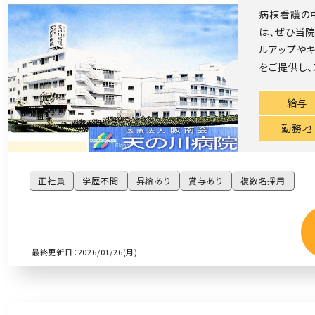
病棟看護の
は、ぜひ当
ルアップや
をご提供し、
給与
勤務地
正社員
学歴不問
昇給あり
賞与あり
複数名採用
最終更新日：2026/01/26(月)