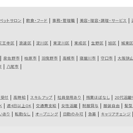
ペットサロン
飲食・フード
事務・管理職
美容・理容・調理・サービス
天王寺区
浪速区
淀川区
東淀川区
東成区
生野区
旭区
城東
泉佐野市
柏原市
羽曳野市
高槻市
寝屋川市
守口市
大阪狭
市
八尾市
・受付
高時給
スキルアップ
社員登用あり
残業ほぼなし
20代活躍
K
週4日以上OK
交通費支給
女性活躍
制服貸与
服装自由
髪型
いあり
転勤なし
オープニング
日勤のみ可
急募
キャリアチェンジ