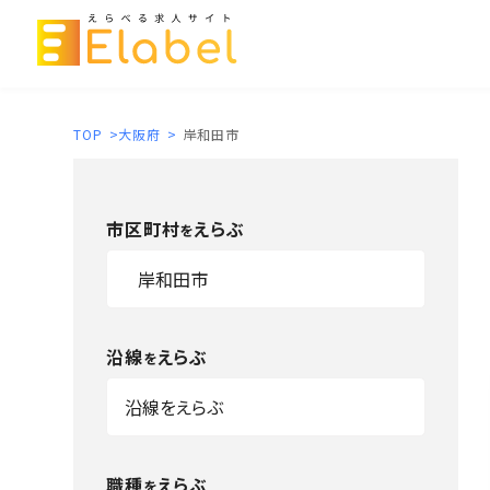
TOP
>
大阪府
>
岸和田市
市区町村
えらぶ
を
沿線
えらぶ
を
職種
えらぶ
を