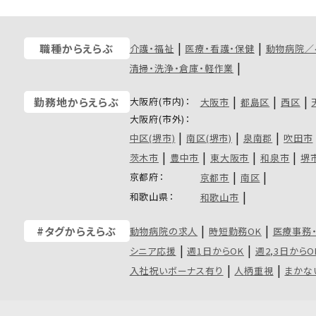
職種からえらぶ
介護・福祉
医療・看護・保健
動物病院／
清掃・洗浄・倉庫・軽作業
大阪府(市内)：
勤務地からえらぶ
大阪市
都島区
西区
大阪府(市外)：
中区(堺市)
南区(堺市)
泉南郡
吹田市
茨木市
豊中市
東大阪市
和泉市
堺
京都府：
京都市
南区
和歌山県：
和歌山市
#タグからえらぶ
動物病院の求人
時短勤務OK
医療事務
シニア応援
週1日からOK
週2,3日からO
入社祝いボーナス有り
人柄重視
まかな