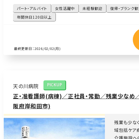
パート・アルバイト
女性活躍中
未経験歓迎
復帰・ブランク歓
年間休日120日以上
最終更新日：2026/02/02(月)
天の川病院
PICKUP
正・准看護師(病棟)／正社員・常勤／残業少なめ
阪府岸和田市)
残業も少な
域包括ケア
介護施設へ