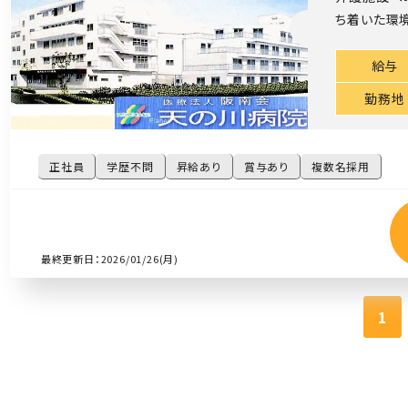
ち着いた環境
給与
勤務地
正社員
学歴不問
昇給あり
賞与あり
複数名採用
最終更新日：2026/01/26(月)
1