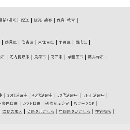
運輸（運転）、配送
販売・接客
保育・教育
区
鶴見区
住吉区
東住吉区
平野区
西成区
山市
河内長野市
貝塚市
高石市
岸和田市
藤井寺市
中
30代活躍中
40代活躍中
50代活躍中
ミドル活躍中
・髪色自由
シフト自由
研修制度充実
WワークOK
飲食の求人
英語を活かせる
中国語を活かせる
在宅勤務