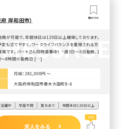
検討リスト
府 岸和田市）
勤務が可能で、年間休日は120日以上確保しております。
予定も立てやすく、ワークライフバランスを重視される方
境です。 パートさん同時募集中！└週3日～5日勤務、1
～8時間※勤務日 […]
月給：281,000円 〜
大阪府岸和田市春木大国町8-6
性活躍中
学歴不問
賞与あり
年間休日120日以上
+12
求人をみる