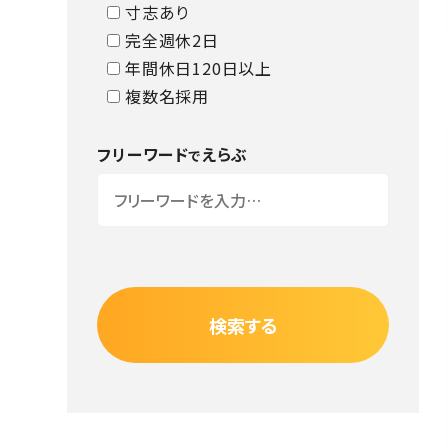
寸志あり
完全週休2日
年間休日120日以上
複数名採用
フリーワード
えらぶ
で