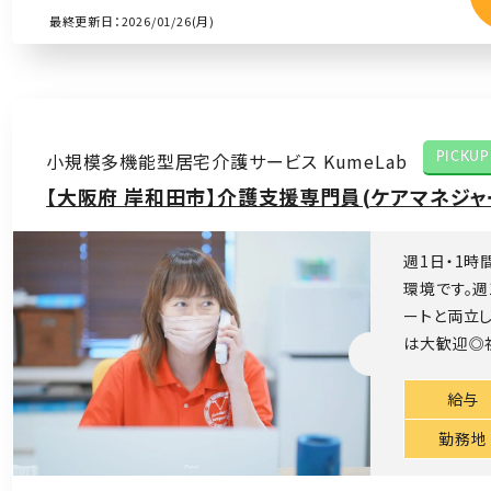
最終更新日：2026/01/26(月)
小規模多機能型居宅介護サービス KumeLab
PICKUP
【大阪府 岸和田市】介護支援専門員(ケアマネジャ
週1日・1時
環境です。
ートと両立
は大歓迎◎社
給与
勤務地