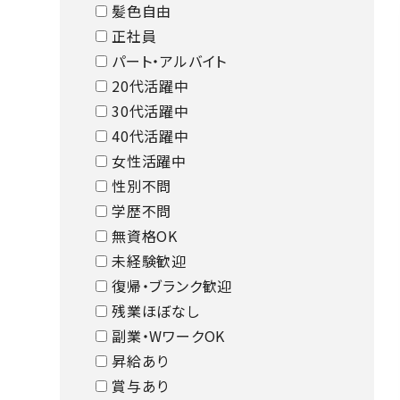
髪色自由
正社員
パート・アルバイト
20代活躍中
30代活躍中
40代活躍中
女性活躍中
性別不問
学歴不問
無資格OK
未経験歓迎
復帰・ブランク歓迎
残業ほぼなし
副業・WワークOK
昇給あり
賞与あり