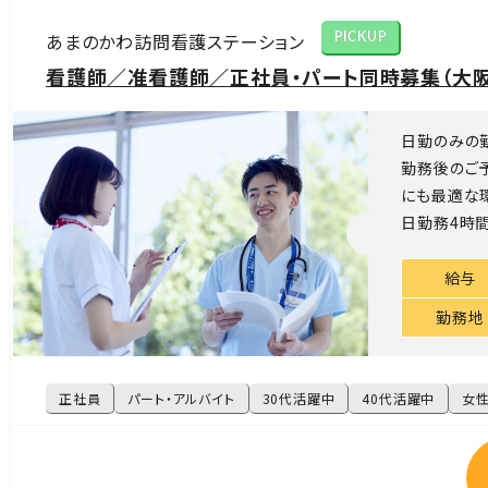
あまのかわ訪問看護ステーション
PICKUP
看護師／准看護師／正社員・パート同時募集（大阪
日勤のみの
勤務後のご
にも最適な環
日勤務4時間
給与
勤務地
正社員
パート・アルバイト
30代活躍中
40代活躍中
女