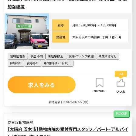
的な環境
給与
月給： 270,000円 〜 420,000円
勤務地
大阪府茨木市西福井1丁目11番25号
地域密着型
学歴不問
未経験歓迎
復帰・ブランク歓迎
残業ほぼなし
昇給あり
賞与あり
年間休日120日以上
+2
求人をみる
検討リスト
いいね
最終更新日：2026/07/22(水)
PICKUP
春日丘動物病院
【大阪府 茨木市】動物病院の受付専門スタッフ／パート・アルバイ