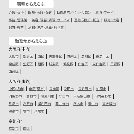
職種からえらぶ
介護・福祉
医療・看護・保健
動物病院／ペットサロン
飲食・フード
事務・管理職
美容・理容・調理・サービス
運輸（運転）、配送
販売・接客
保育・教育
清掃・洗浄・倉庫・軽作業
勤務地からえらぶ
大阪府(市内)：
大阪市
都島区
西区
天王寺区
浪速区
淀川区
東淀川区
東成区
生野区
旭区
城東区
鶴見区
住吉区
東住吉区
平野区
西成区
大阪府(市外)：
中区(堺市)
南区(堺市)
泉南郡
吹田市
泉佐野市
柏原市
羽曳野市
高槻市
寝屋川市
守口市
大阪狭山市
河内長野市
貝塚市
高石市
岸和田市
藤井寺市
茨木市
豊中市
東大阪市
和泉市
堺市
八尾市
京都府：
京都市
南区