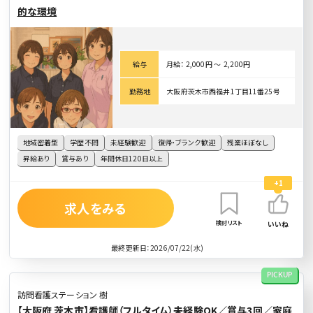
的な環境
給与
月給： 2,000円 〜 2,200円
勤務地
大阪府茨木市西福井1丁目11番25号
地域密着型
学歴不問
未経験歓迎
復帰・ブランク歓迎
残業ほぼなし
昇給あり
賞与あり
年間休日120日以上
+1
求人をみる
検討リスト
いいね
最終更新日：2026/07/22(水)
PICKUP
訪問看護ステーション 樹
【大阪府 茨木市】看護師（フルタイム）未経験OK／賞与3回／家庭