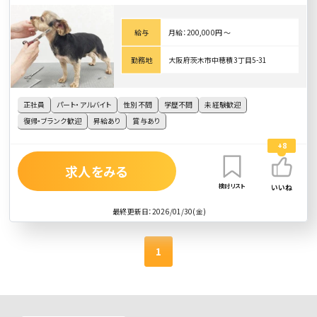
給与
月給：200,000円 〜
勤務地
大阪府茨木市中穂積3丁目5-31
正社員
パート・アルバイト
性別不問
学歴不問
未経験歓迎
復帰・ブランク歓迎
昇給あり
賞与あり
+8
求人をみる
検討リスト
いいね
最終更新日：2026/01/30(金)
1