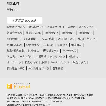
和歌山県：
和歌山市
#タグからえらぶ
動物病院の求人
時短勤務OK
医療事務・受付
高時給
スキルアップ
社員登用あり
残業ほぼなし
20代活躍中
30代活躍中
40代活躍中
50代活躍中
ミドル活躍中
シニア応援
週1日からOK
週2,3日からOK
週4日以上OK
交通費支給
女性活躍
制服貸与
服装自由
髪型・髪色自由
シフト自由
研修制度充実
WワークOK
入社祝いボーナス有り
人柄重視
まかないあり
転勤なし
オープニング
日勤のみ可
急募
キャリアチェンジ
飲食の求人
英語を活かせる
中国語を活かせる
在宅勤務
求人サイトElabel（えらべる）では、サービス業界をはじめとした様々な求人情報を取り扱っています。勤務
地・職種・こだわり条件などあなたの希望に合った求人情報を検索していただくことが可能です。
また、登録不要で企業へ直接ご応募を行っていただくことが可能です。
Elabelはあなたの仕事さがしをお手伝いいたします。