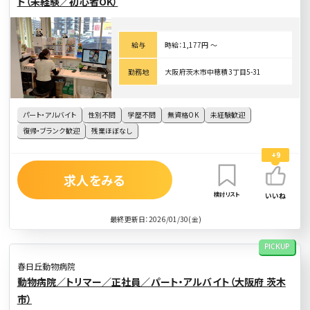
ト（未経験／初心者OK）
給与
時給：1,177円 〜
勤務地
大阪府茨木市中穂積3丁目5-31
パート・アルバイト
性別不問
学歴不問
無資格OK
未経験歓迎
復帰・ブランク歓迎
残業ほぼなし
+9
求人をみる
検討リスト
いいね
最終更新日：2026/01/30(金)
PICKUP
春日丘動物病院
動物病院／トリマー／正社員／パート・アルバイト（大阪府 茨木
市）