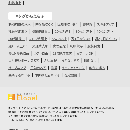
和歌山市
#タグからえらぶ
動物病院の求人
時短勤務OK
医療事務・受付
高時給
スキルアップ
社員登用あり
残業ほぼなし
20代活躍中
30代活躍中
40代活躍中
50代活躍中
ミドル活躍中
シニア応援
週1日からOK
週2,3日からOK
週4日以上OK
交通費支給
女性活躍
制服貸与
服装自由
髪型・髪色自由
シフト自由
研修制度充実
WワークOK
入社祝いボーナス有り
人柄重視
まかないあり
転勤なし
オープニング
日勤のみ可
急募
キャリアチェンジ
飲食の求人
英語を活かせる
中国語を活かせる
在宅勤務
求人サイトElabel（えらべる）では、サービス業界をはじめとした様々な求人情報を取り扱っています。勤務
地・職種・こだわり条件などあなたの希望に合った求人情報を検索していただくことが可能です。
また、登録不要で企業へ直接ご応募を行っていただくことが可能です。
Elabelはあなたの仕事さがしをお手伝いいたします。