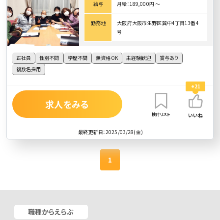
給与
月給：189,000円 〜
勤務地
大阪府大阪市生野区巽中4丁目13番4
号
正社員
性別不問
学歴不問
無資格OK
未経験歓迎
賞与あり
複数名採用
+21
求人をみる
検討リスト
いいね
最終更新日：2025/03/28(金)
1
職種からえらぶ