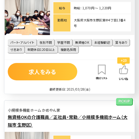
給与
時給： 1,070円 〜 1,220円
勤務地
大阪府大阪市生野区巽中4丁目13番4
号
パート・アルバイト
性別不問
学歴不問
無資格OK
未経験歓迎
賞与あり
寸志あり
年間休日120日以上
複数名採用
+23
求人をみる
検討リスト
いいね
最終更新日：2025/03/28(金)
PICKUP
小規模多機能ホーム かめやん家
無資格OKの介護職員／正社員・常勤／小規模多機能ホーム（大
阪市 生野区）