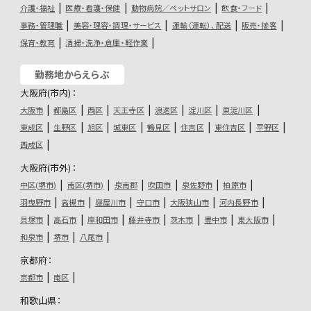
介護・福祉
医療・看護・保健
動物病院／ペットサロン
飲食・フード
事務・管理職
美容・理容・調理・サービス
運輸（運転）、配送
販売・接客
保育・教育
清掃・洗浄・倉庫・軽作業
勤務地からえらぶ
大阪府(市内)：
大阪市
都島区
西区
天王寺区
浪速区
淀川区
東淀川区
東成区
生野区
旭区
城東区
鶴見区
住吉区
東住吉区
平野区
西成区
大阪府(市外)：
中区(堺市)
南区(堺市)
泉南郡
吹田市
泉佐野市
柏原市
羽曳野市
高槻市
寝屋川市
守口市
大阪狭山市
河内長野市
貝塚市
高石市
岸和田市
藤井寺市
茨木市
豊中市
東大阪市
和泉市
堺市
八尾市
京都府：
京都市
南区
和歌山県：