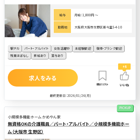
給与
月給：1,800円 〜
勤務地
大阪府大阪市生野区新今里5-4-10
駅チカ
パート・アルバイト
女性活躍中
未経験歓迎
復帰・ブランク歓迎
残業ほぼなし
昇給あり
賞与あり
+6
求人をみる
検討リスト
いいね
最終更新日：2026/01/26(月)
PICKUP
小規模多機能ホーム かめやん家
無資格OKの介護職員／パート・アルバイト／小規模多機能ホー
ム（大阪市 生野区）