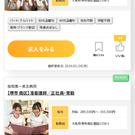
勤務地
大阪府堺市南区豊田1558-1
パート・アルバイト
30代活躍中
40代活躍中
性別不問
学歴不問
復帰・ブランク歓迎
残業ほぼなし
+4
求人をみる
検討リスト
いいね
最終更新日：2026/01/26(月)
PICKUP
阪和第一泉北病院
【堺市 南区】准看護師／正社員・常勤
給与
月給： 289,500円 〜 305,500円
勤務地
大阪府堺市南区豊田1558-1