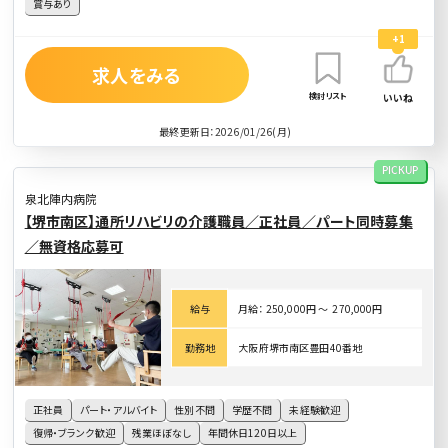
賞与あり
+1
求人をみる
検討リスト
いいね
最終更新日：2026/01/26(月)
PICKUP
泉北陣内病院
【堺市南区】通所リハビリの介護職員／正社員／パート同時募集
／無資格応募可
給与
月給： 250,000円 〜 270,000円
勤務地
大阪府堺市南区豊田40番地
正社員
パート・アルバイト
性別不問
学歴不問
未経験歓迎
復帰・ブランク歓迎
残業ほぼなし
年間休日120日以上