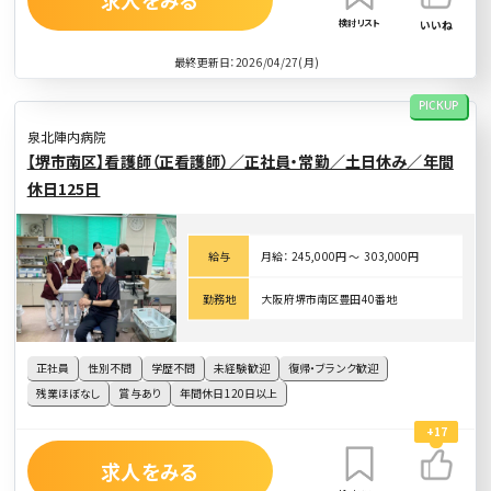
求人をみる
検討リスト
いいね
最終更新日：2026/04/27(月)
PICKUP
泉北陣内病院
【堺市南区】看護師（正看護師）／正社員・常勤／土日休み／年間
休日125日
給与
月給： 245,000円 〜 303,000円
勤務地
大阪府堺市南区豊田40番地
正社員
性別不問
学歴不問
未経験歓迎
復帰・ブランク歓迎
残業ほぼなし
賞与あり
年間休日120日以上
+17
求人をみる