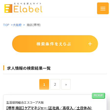
TOP
>
大阪府
>
南区(堺市)
検索条件をえらぶ
求人情報の検索結果一覧
1
2
»
PICKUP
生活協同組合エスコープ大阪
【堺市 南区】ケアマネジャー（正社員／高収入／土日休み）