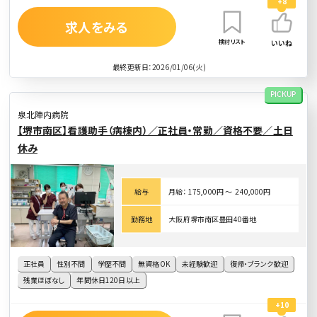
+8
求人をみる
検討リスト
いいね
最終更新日：2026/01/06(火)
PICKUP
泉北陣内病院
【堺市南区】看護助手（病棟内）／正社員・常勤／資格不要／土日
休み
給与
月給： 175,000円 〜 240,000円
勤務地
大阪府堺市南区豊田40番地
正社員
性別不問
学歴不問
無資格OK
未経験歓迎
復帰・ブランク歓迎
残業ほぼなし
年間休日120日以上
+10