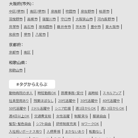
大阪府(市外)：
中区(堺市)
南区(堺市)
泉南郡
吹田市
泉佐野市
柏原市
羽曳野市
高槻市
寝屋川市
守口市
大阪狭山市
河内長野市
貝塚市
高石市
岸和田市
藤井寺市
茨木市
豊中市
東大阪市
和泉市
堺市
八尾市
京都府：
京都市
南区
和歌山県：
和歌山市
#タグからえらぶ
動物病院の求人
時短勤務OK
医療事務・受付
高時給
スキルアップ
社員登用あり
残業ほぼなし
20代活躍中
30代活躍中
40代活躍中
50代活躍中
ミドル活躍中
シニア応援
週1日からOK
週2,3日からOK
週4日以上OK
交通費支給
女性活躍
制服貸与
服装自由
髪型・髪色自由
シフト自由
研修制度充実
WワークOK
入社祝いボーナス有り
人柄重視
まかないあり
転勤なし