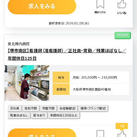
求人をみる
検討リスト
いいね
最終更新日：2026/01/28(水)
PICKUP
泉北陣内病院
【堺市南区】看護師（准看護師）／正社員・常勤／残業ほぼなし／
年間休日125日
給与
月給： 205,000円 〜 263,000円
勤務地
大阪府堺市南区豊田40番地
正社員
性別不問
学歴不問
未経験歓迎
復帰・ブランク歓迎
残業ほぼなし
賞与あり
年間休日120日以上
+8