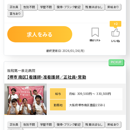
正社員
性別不問
学歴不問
復帰・ブランク歓迎
残業ほぼなし
昇給あり
賞与あり
+2
求人をみる
検討リスト
いいね
最終更新日：2026/01/26(月)
PICKUP
阪和第一泉北病院
【堺市 南区】看護師・准看護師／正社員・常勤
給与
月給： 309,500円 〜 330,500円
勤務地
大阪府堺市南区豊田1558-1
正社員
性別不問
学歴不問
復帰・ブランク歓迎
残業ほぼなし
昇給あり