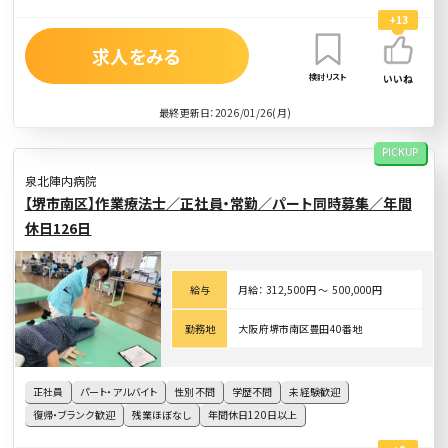
+13
求人をみる
検討リスト
いいね
最終更新日：2026/01/26(月)
PICKUP
泉北陣内病院
【堺市南区】作業療法士／正社員・常勤／パート同時募集／年間
休日126日
給与
月給： 312,500円 〜 500,000円
勤務地
大阪府堺市南区豊田40番地
正社員
パート・アルバイト
性別不問
学歴不問
未経験歓迎
復帰・ブランク歓迎
残業ほぼなし
年間休日120日以上