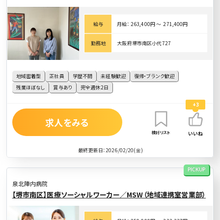
給与
月給： 263,400円 〜 271,400円
勤務地
大阪府堺市南区小代727
地域密着型
正社員
学歴不問
未経験歓迎
復帰・ブランク歓迎
残業ほぼなし
賞与あり
完全週休2日
+3
求人をみる
検討リスト
いいね
最終更新日：2026/02/20(金)
PICKUP
泉北陣内病院
【堺市南区】医療ソーシャルワーカー／MSW（地域連携室営業部）