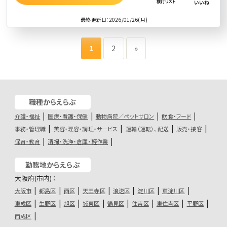
検討リスト
いいね
最終更新日：2026/01/26(月)
1
2
»
職種からえらぶ
介護・福祉
医療・看護・保健
動物病院／ペットサロン
飲食・フード
事務・管理職
美容・理容・調理・サービス
運輸（運転）、配送
販売・接客
保育・教育
清掃・洗浄・倉庫・軽作業
勤務地からえらぶ
大阪府(市内)：
大阪市
都島区
西区
天王寺区
浪速区
淀川区
東淀川区
東成区
生野区
旭区
城東区
鶴見区
住吉区
東住吉区
平野区
西成区