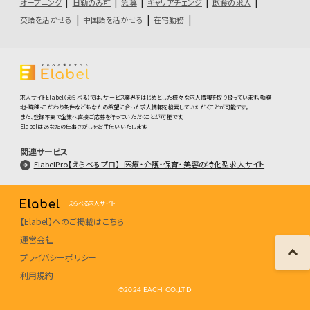
オープニング
日勤のみ可
急募
キャリアチェンジ
飲食の求人
英語を活かせる
中国語を活かせる
在宅勤務
求人サイトElabel（えらべる）では、サービス業界をはじめとした様々な求人情報を取り扱っています。勤務
地・職種・こだわり条件などあなたの希望に合った求人情報を検索していただくことが可能です。
また、登録不要で企業へ直接ご応募を行っていただくことが可能です。
Elabelはあなたの仕事さがしをお手伝いいたします。
関連サービス
ElabelPro【えらべるプロ】- 医療・介護・保育・美容の特化型求人サイト
えらべる求人サイト
【Elabel】へのご掲載はこちら
運営会社
プライバシーポリシー
利用規約
©️2024 EACH CO.,LTD