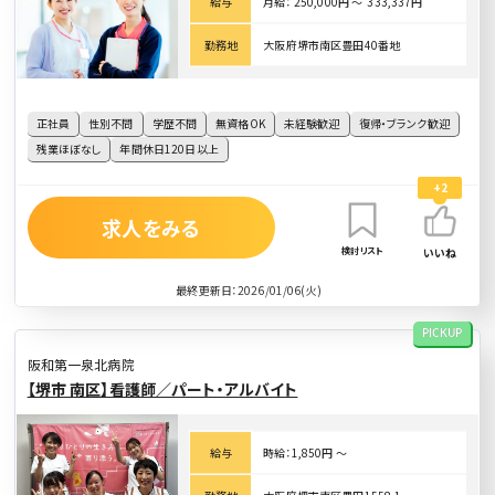
給与
月給： 250,000円 〜 333,337円
勤務地
大阪府堺市南区豊田40番地
正社員
性別不問
学歴不問
無資格OK
未経験歓迎
復帰・ブランク歓迎
残業ほぼなし
年間休日120日以上
+2
求人をみる
検討リスト
いいね
最終更新日：2026/01/06(火)
PICKUP
阪和第一泉北病院
【堺市 南区】看護師／パート・アルバイト
給与
時給：1,850円 〜