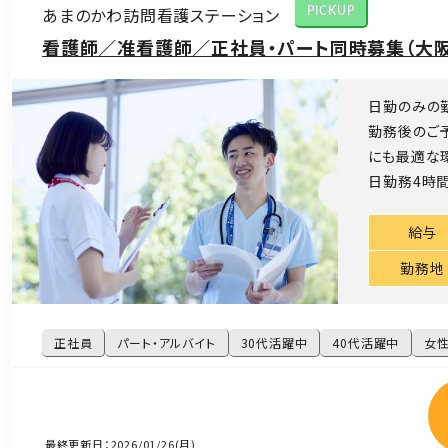
あまのかわ訪問看護ステーション
PICKUP
看護師／准看護師／正社員・パート同時募集（大阪
日勤のみの
勤務後のご
にも最適な環
日勤務4時間
給与
勤務地
正社員
パート・アルバイト
30代活躍中
40代活躍中
女
最終更新日：2026/01/26(月)