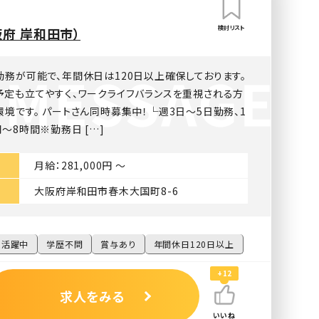
検討リスト
府 岸和田市）
勤務が可能で、年間休日は120日以上確保しております。
予定も立てやすく、ワークライフバランスを重視される方
境です。 パートさん同時募集中！└週3日～5日勤務、1
～8時間※勤務日 […]
月給：281,000円 〜
大阪府岸和田市春木大国町8-6
性活躍中
学歴不問
賞与あり
年間休日120日以上
+12
求人をみる
いいね