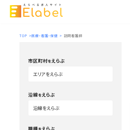
TOP
>
医療・看護・保健
>
訪問看護師
市区町村
えらぶ
を
沿線
えらぶ
を
職種
えらぶ
を