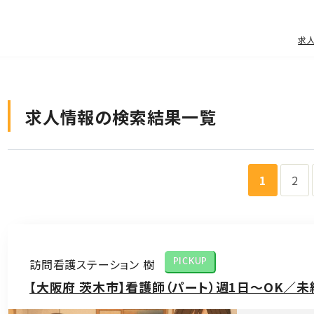
求
求人情報の検索結果一覧
1
2
訪問看護ステーション 樹
PICKUP
【大阪府 茨木市】看護師（パート）週1日〜OK／