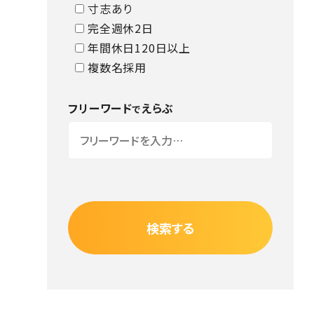
寸志あり
完全週休2日
年間休日120日以上
複数名採用
フリーワード
えらぶ
で