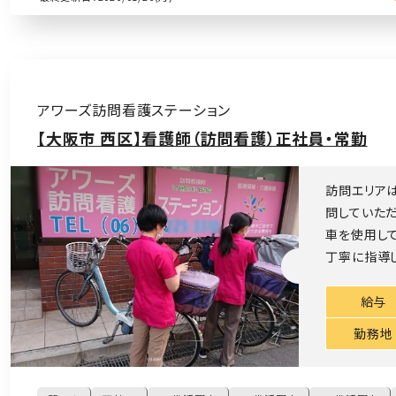
アワーズ訪問看護ステーション
【大阪市 西区】看護師（訪問看護）正社員・常勤
訪問エリア
問していただ
車を使用し
丁寧に指導し
給与
勤務地