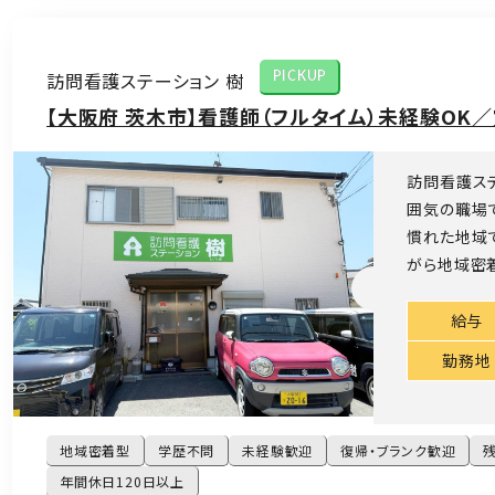
訪問看護ステーション 樹
PICKUP
【大阪府 茨木市】看護師（フルタイム）未経験OK
訪問看護ステ
囲気の職場
慣れた地域
がら地域密着
給与
勤務地
地域密着型
学歴不問
未経験歓迎
復帰・ブランク歓迎
年間休日120日以上