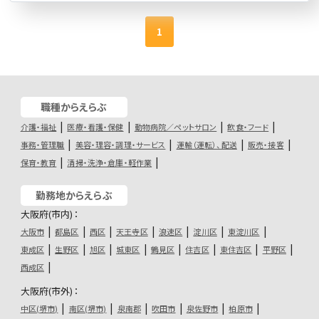
1
職種からえらぶ
介護・福祉
医療・看護・保健
動物病院／ペットサロン
飲食・フード
事務・管理職
美容・理容・調理・サービス
運輸（運転）、配送
販売・接客
保育・教育
清掃・洗浄・倉庫・軽作業
勤務地からえらぶ
大阪府(市内)：
大阪市
都島区
西区
天王寺区
浪速区
淀川区
東淀川区
東成区
生野区
旭区
城東区
鶴見区
住吉区
東住吉区
平野区
西成区
大阪府(市外)：
中区(堺市)
南区(堺市)
泉南郡
吹田市
泉佐野市
柏原市