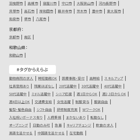
羽曳野市
高槻市
寝屋川市
守口市
大阪狭山市
河内長野市
貝塚市
高石市
岸和田市
藤井寺市
茨木市
豊中市
東大阪市
和泉市
堺市
八尾市
京都府：
京都市
南区
和歌山県：
和歌山市
#タグからえらぶ
動物病院の求人
時短勤務OK
医療事務・受付
高時給
スキルアップ
社員登用あり
残業ほぼなし
20代活躍中
30代活躍中
40代活躍中
50代活躍中
ミドル活躍中
シニア応援
週1日からOK
週2,3日からOK
週4日以上OK
交通費支給
女性活躍
制服貸与
服装自由
髪型・髪色自由
シフト自由
研修制度充実
WワークOK
入社祝いボーナス有り
人柄重視
まかないあり
転勤なし
オープニング
日勤のみ可
急募
キャリアチェンジ
飲食の求人
英語を活かせる
中国語を活かせる
在宅勤務