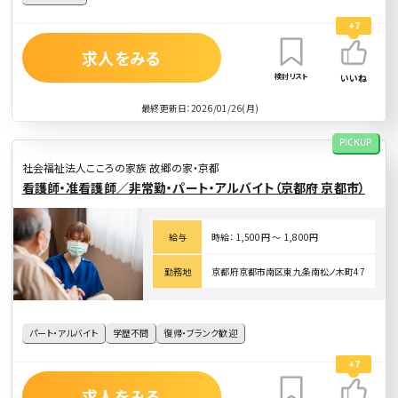
+7
求人をみる
検討リスト
いいね
最終更新日：2026/01/26(月)
PICKUP
社会福祉法人こころの家族 故郷の家・京都
看護師・准看護師／非常勤・パート・アルバイト（京都府 京都市）
給与
時給： 1,500円 〜 1,800円
勤務地
京都府京都市南区東九条南松ノ木町47
パート・アルバイト
学歴不問
復帰・ブランク歓迎
+7
求人をみる