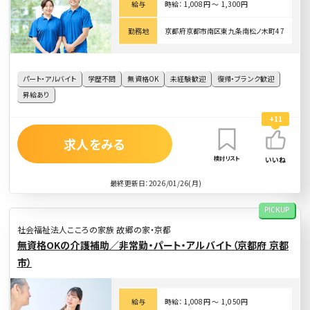
給与
時給： 1,008円 〜 1,300円
勤務地
京都府京都市南区東九条南松ノ木町47
パート・アルバイト
学歴不問
無資格OK
未経験歓迎
復帰・ブランク歓迎
昇給あり
+11
求人をみる
検討リスト
いいね
最終更新日：2026/01/26(月)
PICKUP
社会福祉法人こころの家族 故郷の家・京都
無資格OKの介護補助／非常勤・パート・アルバイト（京都府 京都
市）
給与
時給： 1,008円 〜 1,050円