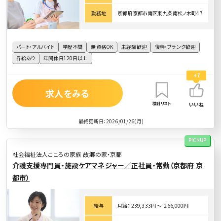
勤務地
京都府京都市南区東九条南松ノ木町47
パート・アルバイト
学歴不問
無資格OK
未経験歓迎
復帰・ブランク歓迎
昇給あり
年間休日120日以上
+7
求人をみる
検討リスト
いいね
最終更新日：2026/01/26(月)
PICKUP
社会福祉法人こころの家族 故郷の家・京都
介護支援専門員・施設ケアマネジャー／正社員・常勤（京都府 京
都市）
給与
月給： 239,333円 〜 266,000円