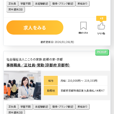
正社員
学歴不問
未経験歓迎
復帰・ブランク歓迎
昇給あり
完全週休2日
+8
求人をみる
検討リスト
いいね
最終更新日：2026/01/26(月)
PICKUP
社会福祉法人こころの家族 故郷の家・京都
事務職員／正社員・常勤（京都府 京都市）
給与
月給： 210,000円 〜 219,333円
勤務地
京都府京都市南区東九条南松ノ木町47
正社員
学歴不問
未経験歓迎
復帰・ブランク歓迎
昇給あり
完全週休2日