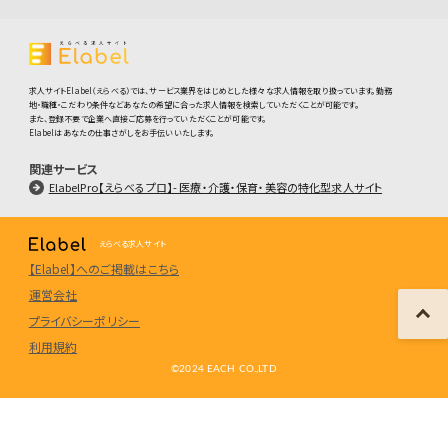
求人サイトElabel（えらべる）では、サービス業界をはじめとした様々な求人情報を取り扱っています。勤務
地・職種・こだわり条件などあなたの希望に合った求人情報を検索していただくことが可能です。
また、登録不要で企業へ直接ご応募を行っていただくことが可能です。
Elabelはあなたの仕事さがしをお手伝いいたします。
関連サービス
ElabelPro【えらべるプロ】- 医療・介護・保育・美容の特化型求人サイト
えらべる求人サイト
【Elabel】へのご掲載はこちら
運営会社
プライバシーポリシー
利用規約
©️2024 EACH CO.,LTD