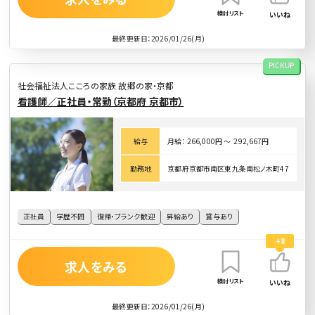
検討リスト
いいね
最終更新日：2026/01/26(月)
PICKUP
社会福祉法人こころの家族 故郷の家・京都
看護師／正社員・常勤（京都府 京都市）
給与
月給： 266,000円 〜 292,667円
勤務地
京都府京都市南区東九条南松ノ木町47
正社員
学歴不問
復帰・ブランク歓迎
昇給あり
賞与あり
+8
求人をみる
検討リスト
いいね
最終更新日：2026/01/26(月)