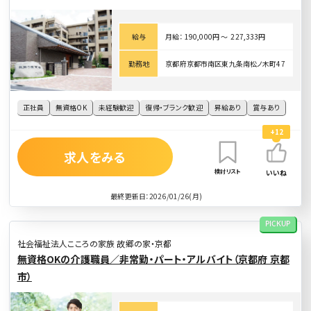
給与
月給： 190,000円 〜 227,333円
勤務地
京都府京都市南区東九条南松ノ木町47
正社員
無資格OK
未経験歓迎
復帰・ブランク歓迎
昇給あり
賞与あり
+12
求人をみる
検討リスト
いいね
最終更新日：2026/01/26(月)
PICKUP
社会福祉法人こころの家族 故郷の家・京都
無資格OKの介護職員／非常勤・パート・アルバイト（京都府 京都
市）