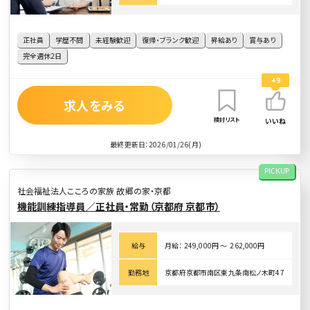
正社員
学歴不問
未経験歓迎
復帰・ブランク歓迎
昇給あり
賞与あり
完全週休2日
+9
求人をみる
検討リスト
いいね
最終更新日：2026/01/26(月)
PICKUP
社会福祉法人こころの家族 故郷の家・京都
機能訓練指導員／正社員・常勤（京都府 京都市）
給与
月給： 249,000円 〜 262,000円
勤務地
京都府京都市南区東九条南松ノ木町47