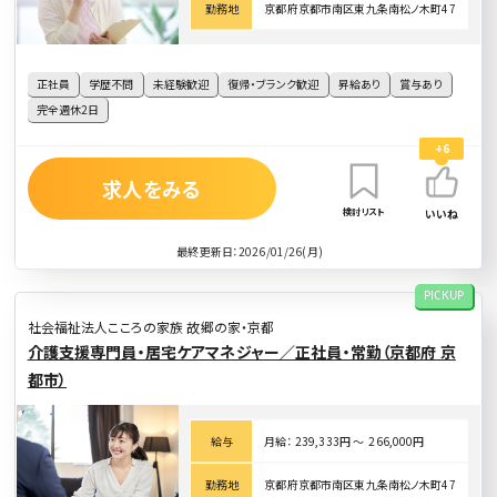
勤務地
京都府京都市南区東九条南松ノ木町47
正社員
学歴不問
未経験歓迎
復帰・ブランク歓迎
昇給あり
賞与あり
完全週休2日
+6
求人をみる
検討リスト
いいね
最終更新日：2026/01/26(月)
PICKUP
社会福祉法人こころの家族 故郷の家・京都
介護支援専門員・居宅ケアマネジャー／正社員・常勤（京都府 京
都市）
給与
月給： 239,333円 〜 266,000円
勤務地
京都府京都市南区東九条南松ノ木町47