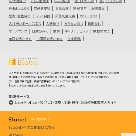
50代活躍中
ミドル活躍中
シニア応援
週1日からOK
週2,3日からOK
週4日以上OK
交通費支給
女性活躍
制服貸与
服装自由
髪型・髪色自由
シフト自由
研修制度充実
WワークOK
入社祝いボーナス有り
人柄重視
まかないあり
転勤なし
オープニング
日勤のみ可
急募
キャリアチェンジ
飲食の求人
英語を活かせる
中国語を活かせる
在宅勤務
求人サイトElabel（えらべる）では、サービス業界をはじめとした様々な求人情報を取り扱っています。勤務
地・職種・こだわり条件などあなたの希望に合った求人情報を検索していただくことが可能です。
また、登録不要で企業へ直接ご応募を行っていただくことが可能です。
Elabelはあなたの仕事さがしをお手伝いいたします。
関連サービス
ElabelPro【えらべるプロ】- 医療・介護・保育・美容の特化型求人サイト
えらべる求人サイト
【Elabel】へのご掲載はこちら
運営会社