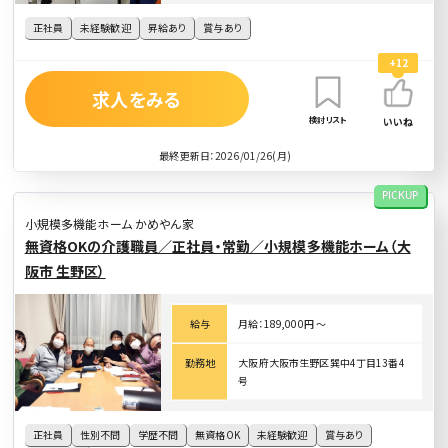
正社員
未経験歓迎
昇給あり
賞与あり
+12
求人をみる
検討リスト
いいね
最終更新日：2026/01/26(月)
PICKUP
小規模多機能ホーム かめやん家
無資格OKの介護職員／正社員・常勤／小規模多機能ホーム（大
阪市 生野区）
給与
月給：189,000円 〜
勤務地
大阪府大阪市生野区巽中4丁目13番4
号
正社員
性別不問
学歴不問
無資格OK
未経験歓迎
賞与あり