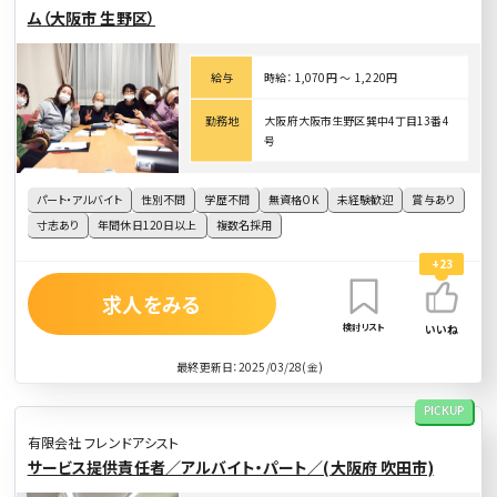
ム（大阪市 生野区）
給与
時給： 1,070円 〜 1,220円
勤務地
大阪府大阪市生野区巽中4丁目13番4
号
パート・アルバイト
性別不問
学歴不問
無資格OK
未経験歓迎
賞与あり
寸志あり
年間休日120日以上
複数名採用
+23
求人をみる
検討リスト
いいね
最終更新日：2025/03/28(金)
PICKUP
有限会社 フレンドアシスト
サービス提供責任者／アルバイト・パート／(大阪府 吹田市)