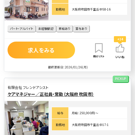
勤務地
大阪府吹田市千里丘中58-16
パート・アルバイト
未経験歓迎
昇給あり
賞与あり
+14
求人をみる
検討リスト
いいね
最終更新日：2026/01/26(月)
PICKUP
有限会社 フレンドアシスト
ケアマネジャー／正社員・常勤（大阪府 吹田市）
給与
月給：250,000円 〜
勤務地
大阪府吹田市千里丘中17-1