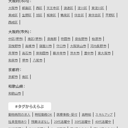
大阪府(市内)：
大阪市
都島区
西区
天王寺区
浪速区
淀川区
東淀川区
東成区
生野区
旭区
城東区
鶴見区
住吉区
東住吉区
平野区
西成区
大阪府(市外)：
中区(堺市)
南区(堺市)
泉南郡
吹田市
泉佐野市
柏原市
羽曳野市
高槻市
寝屋川市
守口市
大阪狭山市
河内長野市
貝塚市
高石市
岸和田市
藤井寺市
茨木市
豊中市
東大阪市
和泉市
堺市
八尾市
京都府：
京都市
南区
和歌山県：
和歌山市
#タグからえらぶ
動物病院の求人
時短勤務OK
医療事務・受付
高時給
スキルアップ
社員登用あり
残業ほぼなし
20代活躍中
30代活躍中
40代活躍中