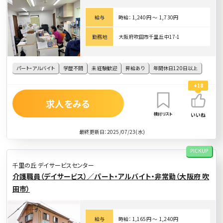
給与
時給： 1,240円 〜 1,730円
勤務地
大阪府吹田市千里丘中17-1
パート・アルバイト
学歴不問
未経験歓迎
昇給あり
年間休日120日以上
+18
求人をみる
検討リスト
いいね
最終更新日：2025/07/23(水)
PICKUP
千里の丘 デイサービスセンター
介護職員（デイサービス）／パート・アルバイト・非常勤（大阪府 吹
田市）
給与
時給： 1,165円 〜 1,240円