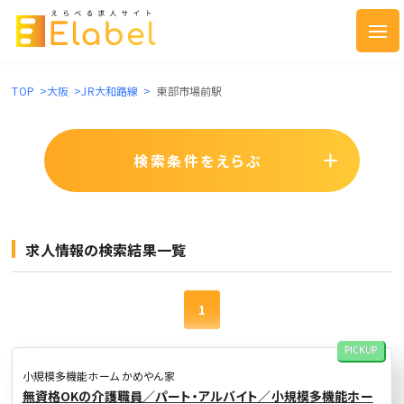
TOP
>
大阪
>
JR大和路線
>
東部市場前駅
検索条件をえらぶ
求人情報の検索結果一覧
1
PICKUP
小規模多機能ホーム かめやん家
無資格OKの介護職員／パート・アルバイト／小規模多機能ホー