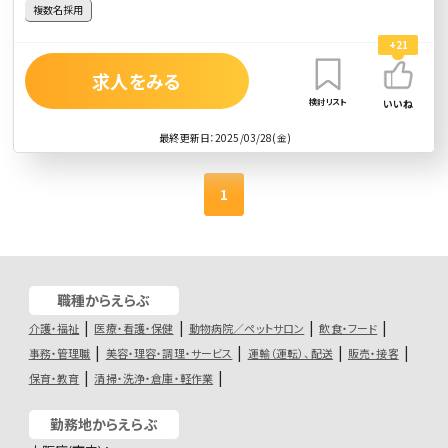
複数名採用
+21
求人をみる
検討リスト
いいね
最終更新日：2025/03/28(金)
1
職種からえらぶ
介護・福祉
医療・看護・保健
動物病院／ペットサロン
飲食・フード
事務・管理職
美容・理容・調理・サービス
運輸（運転）、配送
販売・接客
保育・教育
清掃・洗浄・倉庫・軽作業
勤務地からえらぶ