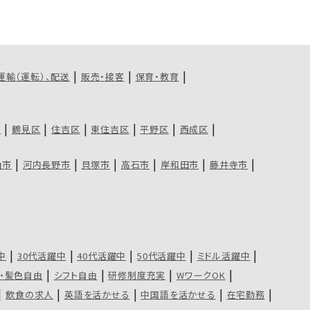
運輸（運転）、配送
販売・接客
保育・教育
区
鶴見区
住吉区
東住吉区
平野区
西成区
山市
河内長野市
貝塚市
高石市
岸和田市
藤井寺市
中
30代活躍中
40代活躍中
50代活躍中
ミドル活躍中
・髪色自由
シフト自由
研修制度充実
WワークOK
飲食の求人
英語を活かせる
中国語を活かせる
在宅勤務