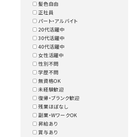
髪色自由
正社員
パート・アルバイト
20代活躍中
30代活躍中
40代活躍中
女性活躍中
性別不問
学歴不問
無資格OK
未経験歓迎
復帰・ブランク歓迎
残業ほぼなし
副業・WワークOK
昇給あり
賞与あり