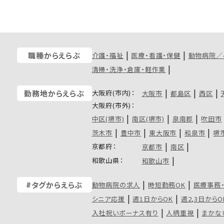
職種からえらぶ
介護・福祉
医療・看護・保健
動物病院／
清掃・洗浄・倉庫・軽作業
大阪府(市内)：
勤務地からえらぶ
大阪市
都島区
西区
大阪府(市外)：
中区(堺市)
南区(堺市)
泉南郡
吹田市
茨木市
豊中市
東大阪市
和泉市
堺
京都府：
京都市
南区
和歌山県：
和歌山市
#タグからえらぶ
動物病院の求人
時短勤務OK
医療事務
シニア応援
週1日からOK
週2,3日からO
入社祝いボーナス有り
人柄重視
まかな