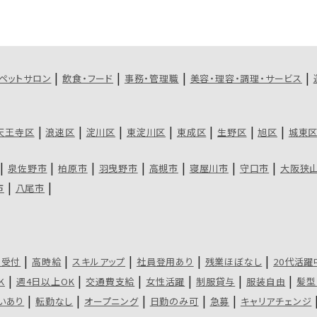
ペットサロン
飲食・フード
事務・管理職
美容・理容・調理・サービス
天王寺区
浪速区
淀川区
東淀川区
東成区
生野区
旭区
城東
泉佐野市
柏原市
羽曳野市
高槻市
寝屋川市
守口市
大阪狭
市
八尾市
・受付
高時給
スキルアップ
社員登用あり
残業ほぼなし
20代活躍
K
週4日以上OK
交通費支給
女性活躍
制服貸与
服装自由
髪型
いあり
転勤なし
オープニング
日勤のみ可
急募
キャリアチェンジ