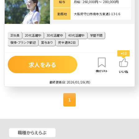
給与
月給： 260,000円 〜 280,000円
勤務地
大阪府守口市南寺方東通1-13-16
正社員
20代活躍中
30代活躍中
40代活躍中
学歴不問
復帰・ブランク歓迎
賞与あり
完全週休2日
+12
求人をみる
検討リスト
いいね
最終更新日：2026/01/26(月)
1
職種からえらぶ