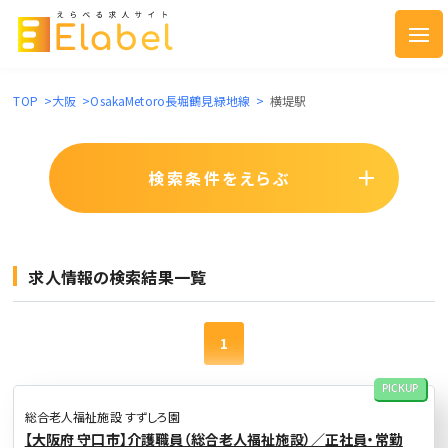
TOP
>
大阪
>
OsakaMetoro長堀鶴見緑地線
>
横堤駅
検索条件をえらぶ
求人情報の検索結果一覧
1
PICKUP
総合老人福祉施設 すずしろ園
【大阪府 守口市】介護職員（総合老人福祉施設）／正社員・常勤