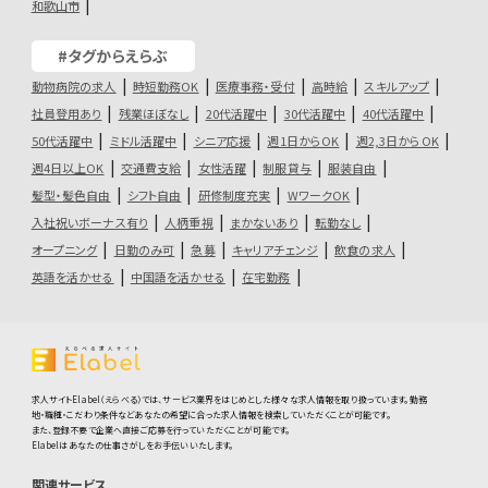
和歌山市
#タグからえらぶ
動物病院の求人
時短勤務OK
医療事務・受付
高時給
スキルアップ
社員登用あり
残業ほぼなし
20代活躍中
30代活躍中
40代活躍中
50代活躍中
ミドル活躍中
シニア応援
週1日からOK
週2,3日からOK
週4日以上OK
交通費支給
女性活躍
制服貸与
服装自由
髪型・髪色自由
シフト自由
研修制度充実
WワークOK
入社祝いボーナス有り
人柄重視
まかないあり
転勤なし
オープニング
日勤のみ可
急募
キャリアチェンジ
飲食の求人
英語を活かせる
中国語を活かせる
在宅勤務
求人サイトElabel（えらべる）では、サービス業界をはじめとした様々な求人情報を取り扱っています。勤務
地・職種・こだわり条件などあなたの希望に合った求人情報を検索していただくことが可能です。
また、登録不要で企業へ直接ご応募を行っていただくことが可能です。
Elabelはあなたの仕事さがしをお手伝いいたします。
関連サービス