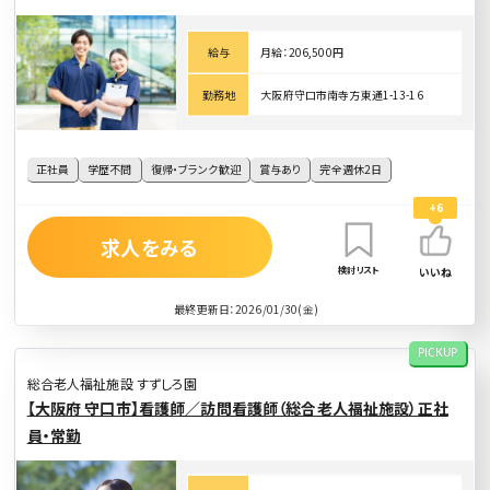
給与
月給：206,500円
勤務地
大阪府守口市南寺方東通1-13-16
正社員
学歴不問
復帰・ブランク歓迎
賞与あり
完全週休2日
+6
求人をみる
検討リスト
いいね
最終更新日：2026/01/30(金)
PICKUP
総合老人福祉施設 すずしろ園
【大阪府 守口市】看護師／訪問看護師（総合老人福祉施設）正社
員・常勤