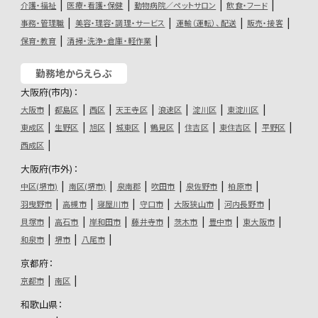
介護・福祉
医療・看護・保健
動物病院／ペットサロン
飲食・フード
事務・管理職
美容・理容・調理・サービス
運輸（運転）、配送
販売・接客
保育・教育
清掃・洗浄・倉庫・軽作業
勤務地からえらぶ
大阪府(市内)：
大阪市
都島区
西区
天王寺区
浪速区
淀川区
東淀川区
東成区
生野区
旭区
城東区
鶴見区
住吉区
東住吉区
平野区
西成区
大阪府(市外)：
中区(堺市)
南区(堺市)
泉南郡
吹田市
泉佐野市
柏原市
羽曳野市
高槻市
寝屋川市
守口市
大阪狭山市
河内長野市
貝塚市
高石市
岸和田市
藤井寺市
茨木市
豊中市
東大阪市
和泉市
堺市
八尾市
京都府：
京都市
南区
和歌山県：