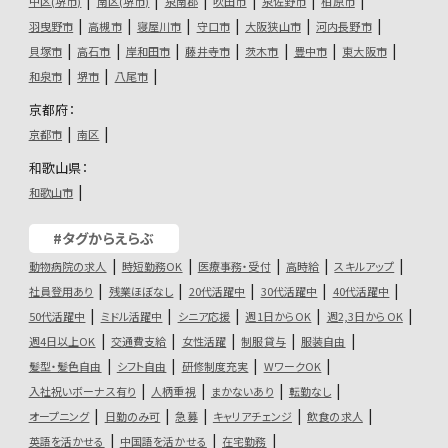
中区(堺市)
南区(堺市)
泉南郡
吹田市
泉佐野市
柏原市
羽曳野市
高槻市
寝屋川市
守口市
大阪狭山市
河内長野市
貝塚市
高石市
岸和田市
藤井寺市
茨木市
豊中市
東大阪市
和泉市
堺市
八尾市
京都府：
京都市
南区
和歌山県：
和歌山市
#タグからえらぶ
動物病院の求人
時短勤務OK
医療事務・受付
高時給
スキルアップ
社員登用あり
残業ほぼなし
20代活躍中
30代活躍中
40代活躍中
50代活躍中
ミドル活躍中
シニア応援
週1日からOK
週2,3日からOK
週4日以上OK
交通費支給
女性活躍
制服貸与
服装自由
髪型・髪色自由
シフト自由
研修制度充実
WワークOK
入社祝いボーナス有り
人柄重視
まかないあり
転勤なし
オープニング
日勤のみ可
急募
キャリアチェンジ
飲食の求人
英語を活かせる
中国語を活かせる
在宅勤務