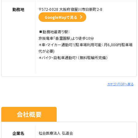
勤務地
〒572-0028 大阪府寝屋川市日新町2-8
GoogleMapで見る
勤務地最寄り駅：
京阪電車「香里園駅」より徒歩10分
＊車・マイカー通勤可！(駐車場利用可能：月6,000円駐車場
代が必要)
＊バイク・自転車通勤可！（無料駐輪所完備）
カテゴリTOPへ戻る
会社概要
企業名
社会医療法人 弘道会