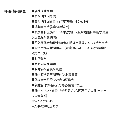
待遇・福利厚生
■各種保険完備
■昇給(年1回あり)
■賞与(年1回あり：前年度実績計4.0ヵ月分)
■退職金支給(勤続3年以上)
■奨学金制度(月50,000円支給、大阪府看護師等就学資金
返還免除対象病院)
■院外研修参加費支給(参加時は出張扱いとして給与支給)
■資格取得支援制度あり(看護師進学コース・認定看護師
取得コース)
■制服貸与
■敷地内全面禁煙
■永年勤続者表彰制度
■法人特別表彰制度(ベスト職員賞)
■弘道会全施設での合同研修会
■親睦会(食事会・旅行等各施設で実施)
■法人イベントあり(学術発表会、合同忘年会、バレーボー
ル大会など)
＊法人規定による
＊人事考課制度あり