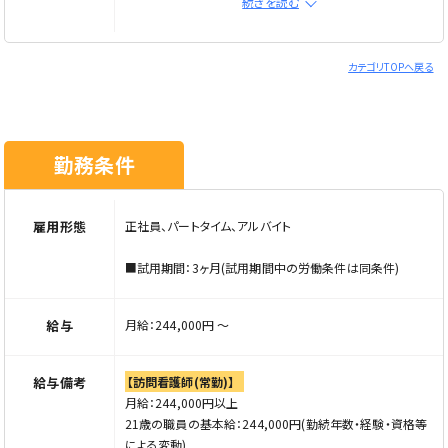
続きを読む
■未経験歓迎
■ブランク歓迎
■経験者大歓迎
カテゴリTOPへ戻る
■年齢・学歴不問
人柄重視での採用です！経験がなくてもしっかり育てていく
環境があります。
勤務条件
こんな方はぜひご応募ください！
■安定した環境で長く働きたい方
■ワークライフバランスを大切にしながら働きたい方
雇用形態
正社員、パートタイム、アルバイト
※ご応募の際は「Elabel（えらべる）を見た」とお伝えくださ
い
■試用期間：3ヶ月(試用期間中の労働条件は同条件)
給与
月給：244,000円 〜
給与備考
【訪問看護師(常勤)】
月給：244,000円以上
21歳の職員の基本給：244,000円(勤続年数・経験・資格等
による変動)