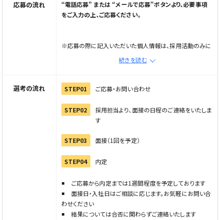
応募の流れ
“電話応募” または “メールで応募”ボタンより、必要事項
をご入力の上、ご応募ください。
※応募の際に記入いただいた個人情報は、採用活動のみに
使用し第三者への開示・提供はいたしません
続きを読む
※メール応募の場合は、メールで応募ボタンから応募フォー
ムへ進み情報を入力の上、直接企業へご連絡ください
※電話でご応募の際は「Elabel（えらべる）を見た」とお伝
選考の流れ
STEP01
ご応募・お問い合わせ
えください
STEP02
採用担当より、面接の日程のご連絡をいたしま
す
STEP03
面接（1回を予定）
STEP04
内定
ご応募から内定までは1週間程度を予定しております
面接日・入社日はご相談に応じます。お気軽にお問い合
わせください
結果については合否に関わらずご連絡いたします