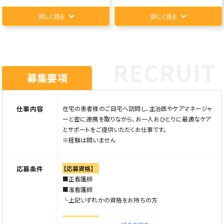
詳しく見る
詳しく見る
募集要項
仕事内容
在宅の患者様のご自宅へ訪問し、主治医やケアマネージャ
ーと密に連携を取りながら、お一人おひとりに最適なケア
とサポートをご提供いただくお仕事です。
※経験は問いません
応募条件
【応募資格】
■正看護師
■准看護師
└上記いずれかの資格をお持ちの方
【特記事項】