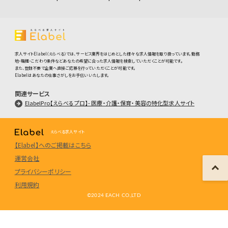
求人サイトElabel（えらべる）では、サービス業界をはじめとした様々な求人情報を取り扱っています。勤務
地・職種・こだわり条件などあなたの希望に合った求人情報を検索していただくことが可能です。
また、登録不要で企業へ直接ご応募を行っていただくことが可能です。
Elabelはあなたの仕事さがしをお手伝いいたします。
関連サービス
ElabelPro【えらべるプロ】- 医療・介護・保育・美容の特化型求人サイト
えらべる求人サイト
【Elabel】へのご掲載はこちら
運営会社
プライバシーポリシー
利用規約
©️2024 EACH CO.,LTD