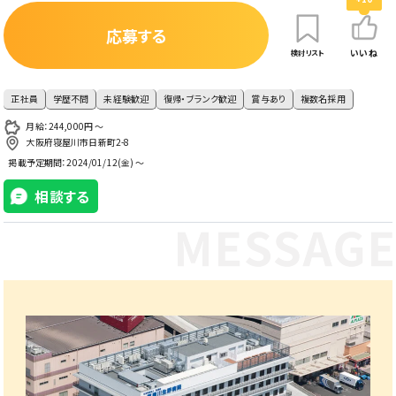
応募する
いいね
検討リスト
正社員
学歴不問
未経験歓迎
復帰・ブランク歓迎
賞与あり
複数名採用
月給：244,000円 〜
大阪府寝屋川市日新町2-8
掲載予定期間：
2024/01/12(金) ～
相談する