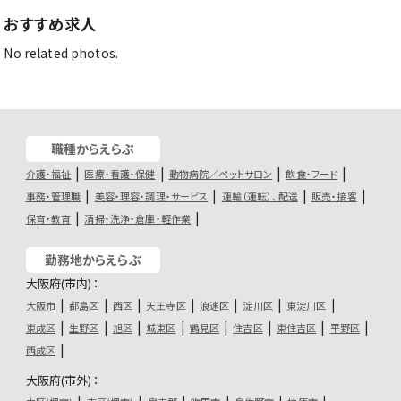
おすすめ求人
No related photos.
職種からえらぶ
介護・福祉
医療・看護・保健
動物病院／ペットサロン
飲食・フード
事務・管理職
美容・理容・調理・サービス
運輸（運転）、配送
販売・接客
保育・教育
清掃・洗浄・倉庫・軽作業
勤務地からえらぶ
大阪府(市内)：
大阪市
都島区
西区
天王寺区
浪速区
淀川区
東淀川区
東成区
生野区
旭区
城東区
鶴見区
住吉区
東住吉区
平野区
西成区
大阪府(市外)：