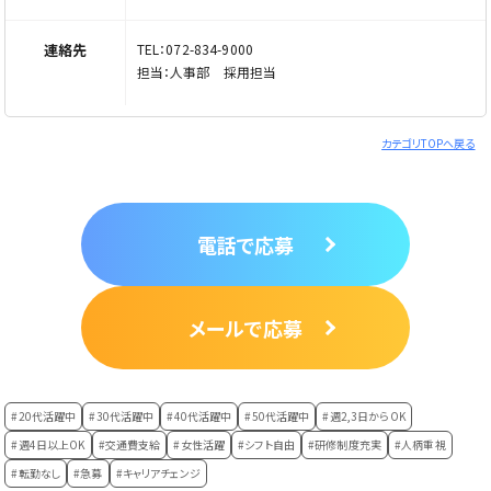
連絡先
TEL：072-834-9000
担当：人事部 採用担当
カテゴリTOPへ戻る
電話で応募
メールで応募
#20代活躍中
#30代活躍中
#40代活躍中
#50代活躍中
#週2,3日からOK
#週4日以上OK
#交通費支給
#女性活躍
#シフト自由
#研修制度充実
#人柄重視
#転勤なし
#急募
#キャリアチェンジ