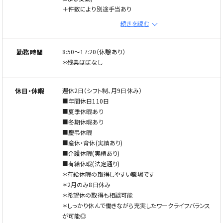
＋件数により別途手当あり
＋待機手当(1,500円×回数)
続きを読む
＊試用期間3ヶ月有(同条件)
【訪問看護師(非常勤)】
時給：2,000円
勤務時間
8:50～17:20（休憩あり）
＊残業ほぼなし
休日・休暇
週休2日（シフト制、月9日休み）
■年間休日110日
■夏季休暇あり
■冬期休暇あり
■慶弔休暇
■産休・育休(実績あり)
■介護休暇(実績あり)
■有給休暇(法定通り)
＊有給休暇の取得しやすい職場です
＊2月のみ8日休み
＊希望休の取得も相談可能
＊しっかり休んで働きながら充実したワークライフバランス
が可能◎